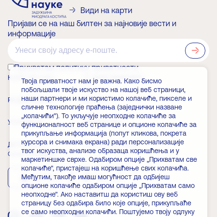
Види на карти
Пријави се на наш билтен за најновије вести и
информације
?>
Прихватам политику приватности
КАКО ДО НАС
О ЗАДУЖБИНАРУ
Твоја приватност нам је важна. Како бисмо
побољшали твоје искуство на нашој веб страници,
наши партнери и ми користимо колачиће, пикселе и
РАДНО ВРЕМЕ
ВЕСТИ
сличне технологије праћења (заједнички назване
„колачићи"). То укључује неопходне колачиће за
УЛАЗНИЦЕ
ЧЛАНСТВО
функционалност веб странице и опционе колачиће за
прикупљање информација (попут кликова, покрета
курсора и снимака екрана) ради персонализације
ДОГАЂАЈИ
ЧЕСТА ПИТАЊА
твог искуства, анализе образаца коришћења и у
Скини апликацију
маркетиншке сврхе. Одабиром опције „Прихватам све
колачиће", пристајеш на коришћење свих колачића.
Међутим, такође имаш могућност да одбијеш
App Store
Play Store
опционе колачиће одабиром опције „Прихватам само
неопходне". Ако наставитш да користиш ову веб
страницу без одабира било које опције, прикупљаће
се само неопходни колачићи. Поштујемо твоју одлуку