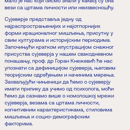
мало је нас који бисмо знали у каквој су она
вези са цртама личности или неизвесношћу.
Сујеверје представља једну од
најраспрострањенијих и најотпорнијих
форми ирационалног мишљења, присутну у
свим културама и историјским периодима.
Започињући кратком илустрацијом снажног
присуства сујеверја у нашем свакодневном
понашању, проф. др Горан Кнежевић ће нас
упознати са дефиницијом сујеверја, његовим
теоријским одређењем и начинима мерења.
Захваљујући чињеници да ћемо о сујеверју
имати прилику да учимо од психолога, моћи
ћемо да сазнамо више о номолошкој мрежи
сујеверја, везама са цртама личности,
когнитивним карактеристикама, стиловима
мишљења и социо-демографским
факторима.