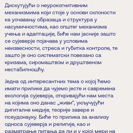
Дискутујући о неурокогнитивним
механизмима који стоје у основи склоности
ка уочавању образаца и структура у
насумичностима, као општег механизма
учења и адаптације, биће нам јасније зашто
се сујеверје појачава у условима
неизвесности, стреса и губитка контроле, те
зашто је оно систематски повезано са
кризама, сиромаштвом и друштвеном
нестабилношћу.
Једна од интересантних тема о којој ћемо
имати прилике да чујемо јесте и савремена
екологија сујеверја, откривајући нам места
на којима оно данас „живи“, укључујући
дигиталне медије, теорије завере и
псеудонауку. Биће то прилика за анализу
односа сујеверја и религије, као и
разматрање питања да ли и у којој мери на