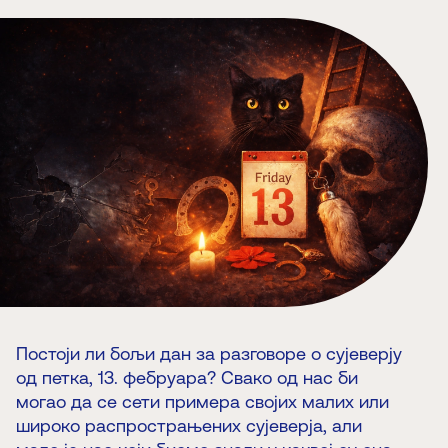
Постоји ли бољи дан за разговоре о сујеверју
од петка, 13. фебруара? Свако од нас би
могао да се сети примера својих малих или
широко распрострањених сујеверја, али