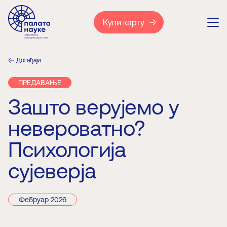
Купи карту
Догађаји
ПРЕДАВАЊЕ
Зашто верујемо у
невероватно?
Психологија
сујеверја
Фебруар 2026