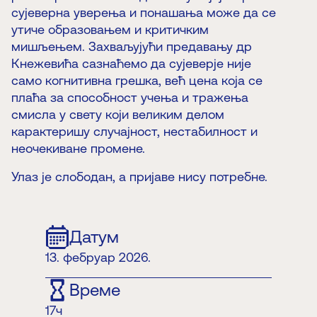
сујеверна уверења и понашања може да се
утиче образовањем и критичким
мишљењем. Захваљујући предавању др
Кнежевића сазнаћемо да сујеверје није
само когнитивна грешка, већ цена која се
плаћа за способност учења и тражења
смисла у свету који великим делом
карактеришу случајност, нестабилност и
неочекиване промене.
Улаз је слободан, а пријаве нису потребне.
Датум
13. фебруар 2026.
Време
17ч