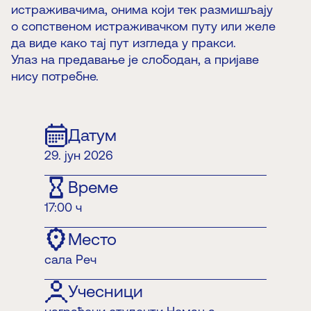
истраживачима, онима који тек размишљају
о сопственом истраживачком путу или желе
да виде како тај пут изгледа у пракси.
Улаз на предавање је слободан, а пријаве
нису потребне.
Датум
29. јун 2026
Време
17:00 ч
Место
сала Реч
Учесници