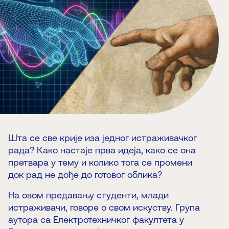
Шта се све крије иза једног истраживачког
рада? Како настаје прва идеја, како се она
претвара у тему и колико тога се промени
док рад не дође до готовог облика?
На овом предавању студенти, млади
истраживачи, говоре о свом искуству. Група
аутора са Електротехничког факултета у