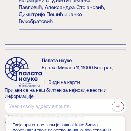
награђени студенти Немања
Павловић, Александра Стојановић,
Димитрије Пешић и Јанко
Вукобратовић
Палата науке
Краља Милана 11, 11000 Београд
Види на карти
Пријави се на наш билтен за најновије вести и
информације
?>
Прихватам политику приватности
КАКО ДО НАС
О ЗАДУЖБИНАРУ
Твоја приватност нам је важна. Како бисмо
побољшали твоје искуство на нашој веб страници,