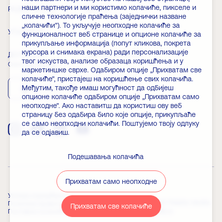
наши партнери и ми користимо колачиће, пикселе и
РАДНО ВРЕМЕ
ВЕСТИ
сличне технологије праћења (заједнички назване
„колачићи"). То укључује неопходне колачиће за
УЛАЗНИЦЕ
ЧЛАНСТВО
функционалност веб странице и опционе колачиће за
прикупљање информација (попут кликова, покрета
курсора и снимака екрана) ради персонализације
ДОГАЂАЈИ
ЧЕСТА ПИТАЊА
твог искуства, анализе образаца коришћења и у
Скини апликацију
маркетиншке сврхе. Одабиром опције „Прихватам све
колачиће", пристајеш на коришћење свих колачића.
Међутим, такође имаш могућност да одбијеш
App Store
Play Store
опционе колачиће одабиром опције „Прихватам само
неопходне". Ако наставитш да користиш ову веб
страницу без одабира било које опције, прикупљаће
се само неопходни колачићи. Поштујемо твоју одлуку
да се одјавиш.
Подешавања колачића
Прихватам само неопходне
Услови коришћења
© 2026 Copyright Palata nauke.
Политика приватности
Прихватам све колачиће
Powered by
Builtt.io
Поставке колачића