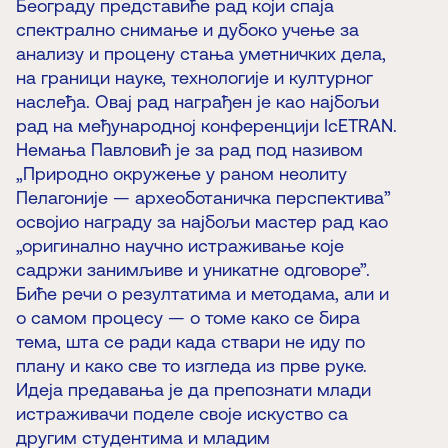
Београду представиће рад који спаја
спектрално снимање и дубоко учење за
анализу и процену стања уметничких дела,
на граници науке, технологије и културног
наслеђа. Овај рад награђен је као најбољи
рад на међународној конференцији IcETRAN.
Немања Павловић је за рад под називом
„Природно окружење у раном неолиту
Пелагоније — археоботаничка перспектива”
освојио награду за најбољи мастер рад као
„оригинално научно истраживање које
садржи занимљиве и уникатне одговоре”.
Биће речи о резултатима и методама, али и
о самом процесу — о томе како се бира
тема, шта се ради када ствари не иду по
плану и како све то изгледа из прве руке.
Идеја предавања је да препознати млади
истраживачи поделе своје искуство са
другим студентима и младим