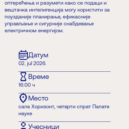
оптерећења и разумети како се подаци и
вештачка интелигенција могу користити за
поузданије планирање, ефикасније
управљање и сигурније снабдевање
електричном енергијом.
Датум
02. jul 2026.
Време
16:00 ч
Место
сала Хоризонт, четврти спрат Палате
науке
Учесници