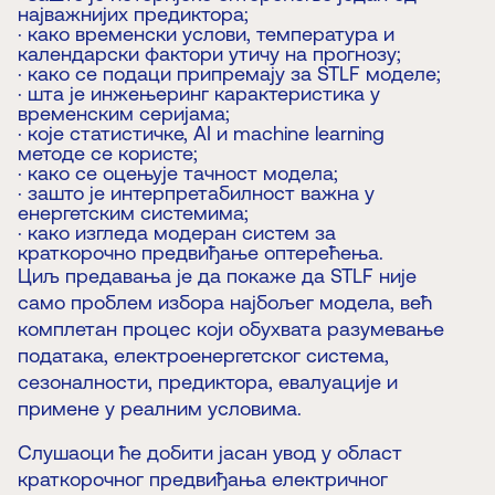
најважнијих предиктора;
· како временски услови, температура и
календарски фактори утичу на прогнозу;
· како се подаци припремају за STLF моделе;
· шта је инжењеринг карактеристика у
временским серијама;
· које статистичке, AI и machine learning
методе се користе;
· како се оцењује тачност модела;
· зашто је интерпретабилност важна у
енергетским системима;
· како изгледа модеран систем за
краткорочно предвиђање оптерећења.
Циљ предавања је да покаже да STLF није
само проблем избора најбољег модела, већ
комплетан процес који обухвата разумевање
података, електроенергетског система,
сезоналности, предиктора, евалуације и
примене у реалним условима.
Слушаоци ће добити јасан увод у област
краткорочног предвиђања електричног