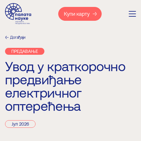
Купи карту
Догађаји
ПРЕДАВАЊЕ
Увод у краткорочно
предвиђање
електричног
оптерећења
Јул 2026