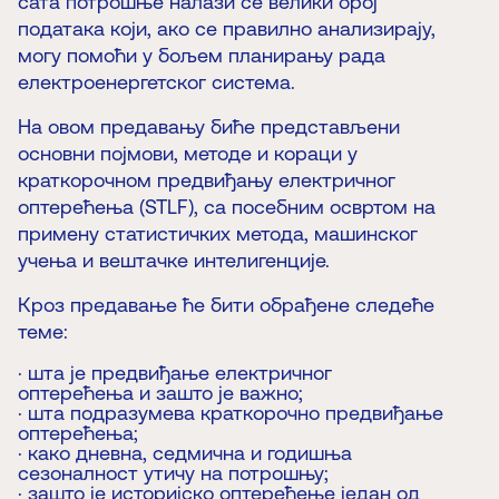
сата потрошње налази се велики број
података који, ако се правилно анализирају,
могу помоћи у бољем планирању рада
електроенергетског система.
На овом предавању биће представљени
основни појмови, методе и кораци у
краткорочном предвиђању електричног
оптерећења (STLF), са посебним освртом на
примену статистичких метода, машинског
учења и вештачке интелигенције.
Кроз предавање ће бити обрађене следеће
теме:
· шта је предвиђање електричног
оптерећења и зашто је важно;
· шта подразумева краткорочно предвиђање
оптерећења;
· како дневна, седмична и годишња
сезоналност утичу на потрошњу;
· зашто је историјско оптерећење један од