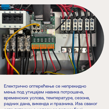
Електрично оптерећење се непрекидно
мења под утицајем навика потрошача,
временских услова, температуре, сезоне,
радних дана, викенда и празника. Иза сваког