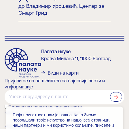
др Владимир Урошевић, Центар за
Смарт Грид
Палата науке
Краља Милана 11, 11000 Београд
Види на карти
Пријави се на наш билтен за најновије вести и
информације
?>
Прихватам политику приватности
КАКО ДО НАС
О ЗАДУЖБИНАРУ
Твоја приватност нам је важна. Како бисмо
побољшали твоје искуство на нашој веб страници,
наши партнери и ми користимо колачиће, пикселе и
РАДНО ВРЕМЕ
ВЕСТИ