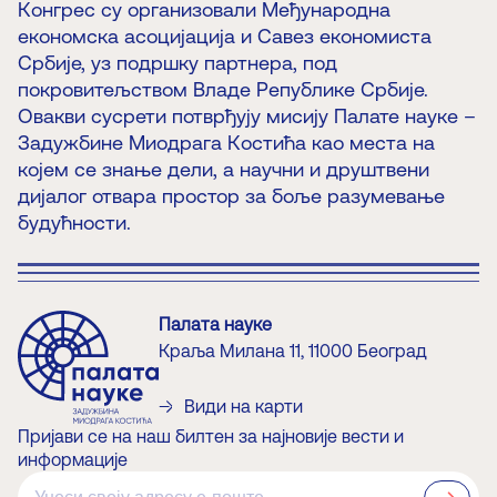
Конгрес су организовали Међународна
економска асоцијација и Савез економиста
Србије, уз подршку партнера, под
покровитељством Владе Републике Србије.
Овакви сусрети потврђују мисију Палате науке –
Задужбине Миодрага Костића као места на
којем се знање дели, а научни и друштвени
дијалог отвара простор за боље разумевање
будућности.
Палата науке
Краља Милана 11, 11000 Београд
Види на карти
Пријави се на наш билтен за најновије вести и
информације
?>