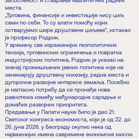
запосленост и стварање квалитетних радних
места.
„Трговина, финансије и инвестиције нису циљ
сами по себи. То су алати помоћу којих
остварујемо шире друштвене циљеве“, истакао
је професор Родрик.
У времену све израженијих геополитичких
тензија, трговинских ограничења и повратка
индустријских политика, Родрик је указао на
значај промишљених јавних политика које не
занемарују друштвену кохезију, радна места и
дугорочне развојне интересе земаља. Посебно
је нагласио потребу да се пронађе нова
равнотежа између међународне сарадње и
домаћих развојних приоритета.
Предавање у Палати науке било је део 21.
Светског конгреса економиста, који је од 22. до
26. јуна 2026. у Београду окупио нека од
најважнијих имена савремене економске мисли.