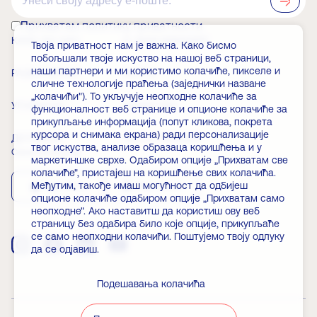
Прихватам политику приватности
КАКО ДО НАС
О ЗАДУЖБИНАРУ
Твоја приватност нам је важна. Како бисмо
побољшали твоје искуство на нашој веб страници,
наши партнери и ми користимо колачиће, пикселе и
РАДНО ВРЕМЕ
ВЕСТИ
сличне технологије праћења (заједнички назване
„колачићи"). То укључује неопходне колачиће за
УЛАЗНИЦЕ
ЧЛАНСТВО
функционалност веб странице и опционе колачиће за
прикупљање информација (попут кликова, покрета
курсора и снимака екрана) ради персонализације
ДОГАЂАЈИ
ЧЕСТА ПИТАЊА
твог искуства, анализе образаца коришћења и у
Скини апликацију
маркетиншке сврхе. Одабиром опције „Прихватам све
колачиће", пристајеш на коришћење свих колачића.
Међутим, такође имаш могућност да одбијеш
App Store
Play Store
опционе колачиће одабиром опције „Прихватам само
неопходне". Ако наставитш да користиш ову веб
страницу без одабира било које опције, прикупљаће
се само неопходни колачићи. Поштујемо твоју одлуку
да се одјавиш.
Подешавања колачића