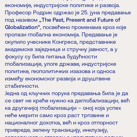
економије, индустријске политике и развоја.
Професор Родрик одржао је 25. јуна предавање
под називом
„The Past, Present and Future of
Globalization“
, посвећено променама кроз које
пролази глобална економија. Предавање је
окупило учеснике Конгреса, представнике
академске заједнице и стручну јавност, а у
фокусу су била питања будућности
глобализације, улоге државе, индустријске
политике, геополитичких изазова и односа
између економског развоја и друштвене
стабилности.
Једна од кључних порука предавања била је да
се свет не креће нужно ка деглобализацији, већ
ка другачијој глобализацији – оној која успех
неће мерити само кроз раст трговине и
националног дохотка, већ и кроз отпорност
привреде, зелену транзицију, инклузију,