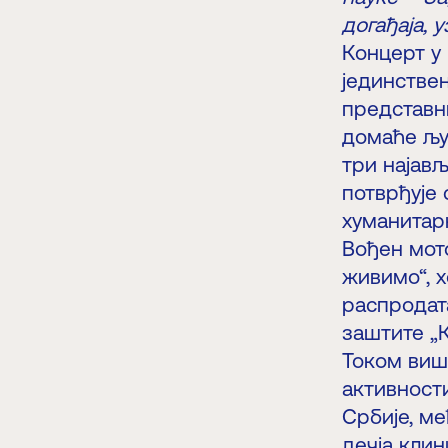
догађаја, 
Концерт у 
јединствен
представн
домаће љу
три најав
потврђује
хуманитарн
Вођен мот
живимо“, х
распродата
заштите „
Током више
активност
Србије, ме
дечја клин