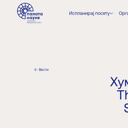
Испланирај посету
Орга
Вести
Ху
T