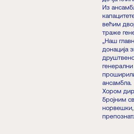
Из ансамб
капацитете
већим дво
траже ген
„Наш глав
донација 
друштвено
генерални
проширили
ансамбла.
Хором дири
бројним св
норвешки, 
препознат