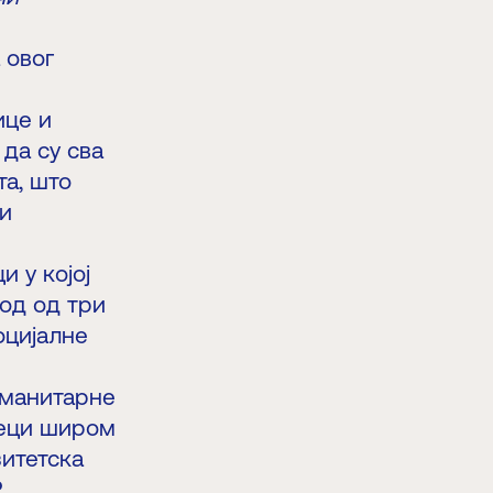
 овог
ице и
да су сва
та, што
 и
 у којој
ход од три
оцијалне
хуманитарне
деци широм
зитетска
.