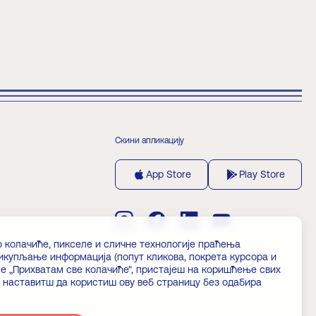
Скини апликацију
App Store
Play Store
о колачиће, пикселе и сличне технологије праћења
рикупљање информација (попут кликова, покрета курсора и
е „Прихватам све колачиће", пристајеш на коришћење свих
 наставитш да користиш ову веб страницу без одабира