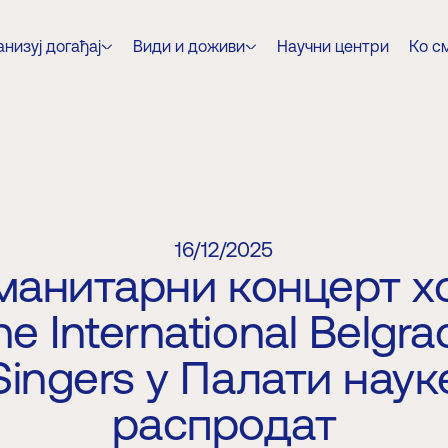
низуј догађај
Види и доживи
Научни центри
Ко с
16/12/2025
манитарни концерт х
he International Belgra
Singers у Палати наук
распродат