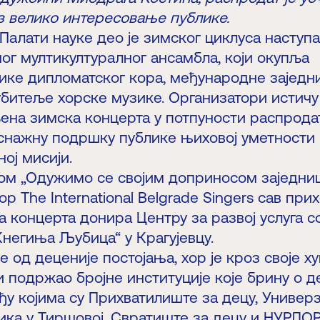
уз велико интересовање публике.
Палати науке део је зимског циклуса наступа
ог мултикултуралног ансамбла, који окупља
ике дипломатског кора, међународне заједн
битеље хорске музике. Организатори истичу 
љена зимска концерта у потпуности распрода
 снажну подршку публике њиховој уметности
ој мисији.
ом „Одужимо се својим доприносом заједници
ор The International Belgrade Singers сав при
 концерта донира Центру за развој услуга с
Кнегиња Љубица“ у Крагујевцу.
 од деценије постојања, хор је кроз своје 
и подржао бројне институције које брину о 
ђу којима су Прихватилиште за децу, Универ
ика у Тиршовој, Свратиште за децу и НУРДОР