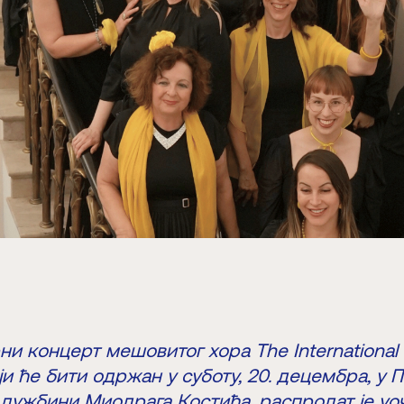
и концерт мешовитог хора The International
оји ће бити одржан у суботу, 20. децембра, у 
адужбини Миодрага Костића, распродат је уо