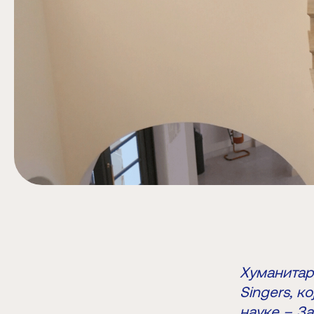
Хуманитарн
Singers, к
науке – З