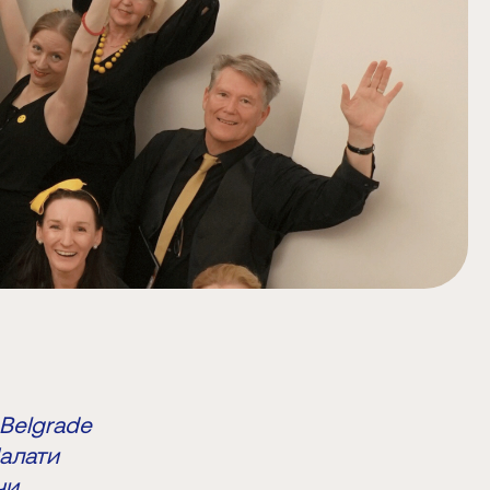
 Belgrade
Палати
чи