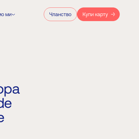
мо ми
Чланство
Купи карту
ора
de
е