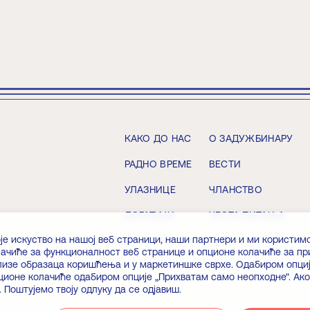
КАКО ДО НАС
О ЗАДУЖБИНАРУ
РАДНО ВРЕМЕ
ВЕСТИ
УЛАЗНИЦЕ
ЧЛАНСТВО
ДОГАЂАЈИ
ЧЕСТА ПИТАЊА
је искуство на нашој веб страници, наши партнери и ми користим
колачиће за функционалност веб странице и опционе колачиће за п
ализе образаца коришћења и у маркетиншке сврхе. Одабиром опциј
ционе колачиће одабиром опције „Прихватам само неопходне". Ако
 Поштујемо твоју одлуку да се одјавиш.