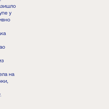
азишло
упе у
ивно
ака
ао
из
ела на
чки,
.