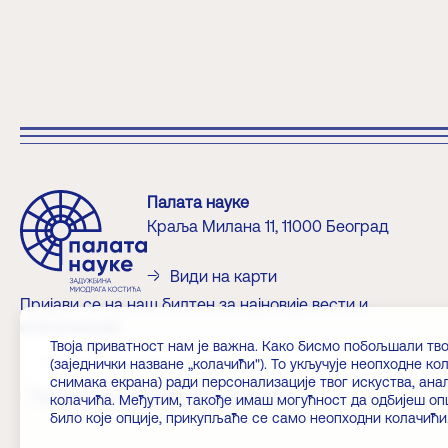
Палата науке
Краља Милана 11, 11000 Београд
Види на карти
Пријави се на наш билтен за најновије вести и
информације
Твоја приватност нам је важна. Како бисмо побољшали тво
?>
(заједнички назване „колачићи"). То укључује неопходне 
снимака екрана) ради персонализације твог искуства, ан
Прихватам политику приватности
колачића. Међутим, такође имаш могућност да одбијеш оп
било које опције, прикупљаће се само неопходни колачићи.