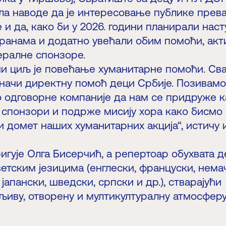
ла наводе да је интересовање публике прев
 и да, како би у 2026. години планирали наст
ранама и додатно увећали обим помоћи, акт
ералне спонзоре.
ни циљ је повећање хуманитарне помоћи. Св
значи директну помоћ деци Србије. Позивамо
 одговорне компаније да нам се придруже к
 спонзори и подрже мисију хора како бисмо
 домет наших хуманитарних акција“, истичу 
гује Олга Бисерчић, а репертоар обухвата д
етским језицима (енглески, француски, нема
јапански, шведски, српски и др.), стварајући
љиву, отворену и мултикултуралну атмосферу