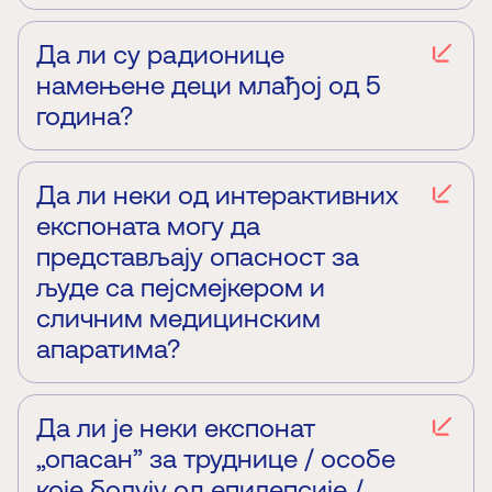
Да. Постоји неколико опција за организацију
догађаја. На располагању су три конференцијске
сале: велика са 80 места, као и две мање
Да ли су радионице
капацитета 30 места. Коктел је могуће
намењене деци млађој од 5
организовати у предивној кружној сали у
година?
приземљу, ван редовног радног времена Палате
науке. Постоји и опција закупа Планетаријума,
Активности Палате науке нису намењене деци
како за одржавање пословних догађаја у
млађој од 5 година.
несвакидашњем амбијенту, тако и за прославу
Да ли неки од интерактивних
дечјих рођендана.
експоната могу да
представљају опасност за
људе са пејсмејкером и
сличним медицинским
апаратима?
Не, сви експонати су безбедни.
Да ли је неки експонат
„опасан” за труднице / особе
које болују од епилепсије /