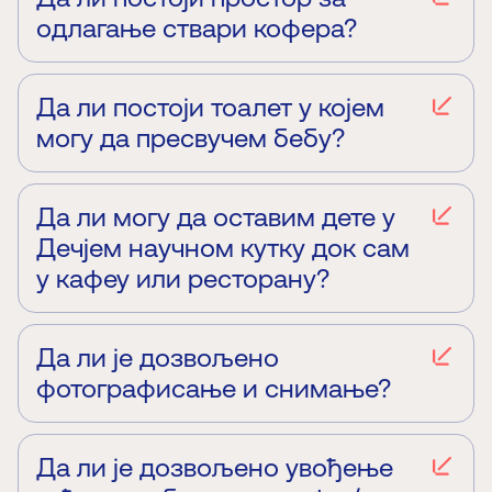
одлагање ствари кофера?
Да, кофере, путне торбе и веће ранце можете да
одложите у гардероби.
Да ли постоји тоалет у којем
могу да пресвучем бебу?
Постоји сто за пресвлачење беба у тоалету, али
не и посебан тоалет.
Да ли могу да оставим дете у
Дечјем научном кутку док сам
у кафеу или ресторану?
Не, деца морају да буду у пратњи одрасле особе
док бораве у Дечјем научном кутку.
Да ли је дозвољено
фотографисање и снимање?
Да, дозвољено је у изложбеном простору Палате
науке, али није дозвољено фотографисање и
снимање научних центара и истраживача који у
Да ли је дозвољено увођење
њима раде.