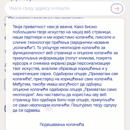
?>
Прихватам политику приватности
КАКО ДО НАС
О ЗАДУЖБИНАРУ
Твоја приватност нам је важна. Како бисмо
побољшали твоје искуство на нашој веб страници,
наши партнери и ми користимо колачиће, пикселе и
РАДНО ВРЕМЕ
ВЕСТИ
сличне технологије праћења (заједнички назване
„колачићи"). То укључује неопходне колачиће за
УЛАЗНИЦЕ
ЧЛАНСТВО
функционалност веб странице и опционе колачиће за
прикупљање информација (попут кликова, покрета
курсора и снимака екрана) ради персонализације
ДОГАЂАЈИ
ЧЕСТА ПИТАЊА
твог искуства, анализе образаца коришћења и у
Скини апликацију
маркетиншке сврхе. Одабиром опције „Прихватам све
колачиће", пристајеш на коришћење свих колачића.
Међутим, такође имаш могућност да одбијеш
App Store
Play Store
опционе колачиће одабиром опције „Прихватам само
неопходне". Ако наставитш да користиш ову веб
страницу без одабира било које опције, прикупљаће
се само неопходни колачићи. Поштујемо твоју одлуку
да се одјавиш.
Подешавања колачића