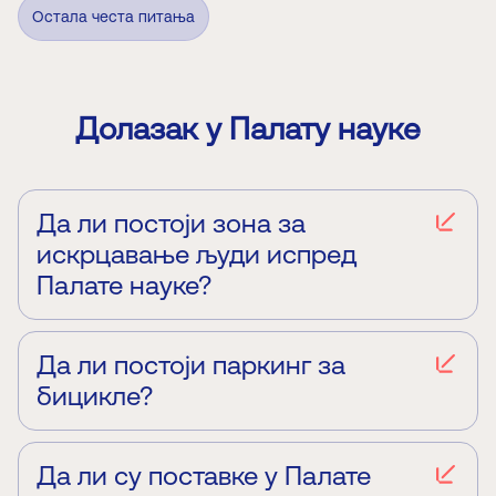
Остала честа питања
Долазак у Палату науке
Да ли постоји зона за
искрцавање људи испред
Палате науке?
Не. На локацији Палате науке не постоји паркинг и
није дозвољено задржавање возила.
Да ли постоји паркинг за
бицикле?
Тренутно не постоји, али очекујемо у наредном
периоду постављање сталка за бицикле испред
улаза у Палату науке.
Да ли су поставке у Палате