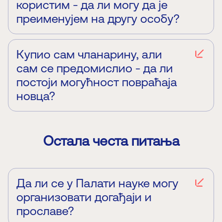
користим - да ли могу да је
преименујем на другу особу?
Не нудимо могућност преношења чланства на
другу особу.
Купио сам чланарину, али
сам се предомислио - да ли
постоји могућност повраћаја
новца?
Не нудимо могућност повраћаја новца уколико је
куповина већ обављена
Остала честа питања
Да ли се у Палати науке могу
организовати догађаји и
прославе?