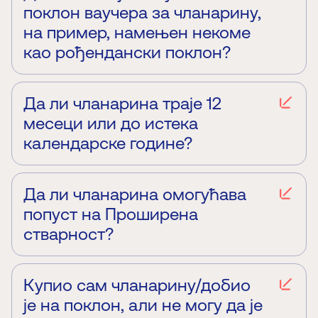
поклон ваучера за чланарину,
на пример, намењен некоме
као рођендански поклон?
Да, постоји могућност куповине чланске карте на
туђе име која ће бити дата као поклон другом
лицу.
Да ли чланарина траје 12
месеци или до истека
календарске године?
Чланарина траје 12 месеци од датума куповине.
Да ли чланарина омогућава
попуст на Проширена
стварност?
Чланске погодности
„
Чувара науке
”
не укључују
попуст на Проширена стварност.
Купио сам чланарину/добио
је на поклон, али не могу да је