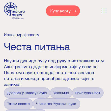
Купи карту
Испланирај посету
Честа питања
Научни дух иде руку под руку с истраживањем.
Ако тражиш додатне информације у вези са
Палатом науке, погледај често постављана
питања и можда пронађеш одговор који те
занима!
Долазак у Палату науке
Улазнице
Приступачност
Током посете
Чланство “Чувари науке”