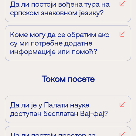
могу користити и аудио водич наше мобилне
Да ли постоји вођена тура на
апликације. Мобилна апликација Палате науке
српском знаковном језику?
доступна је на
Play Store
и
Apple App Storе
.
Још увек не постоји могућност обиласка поставки
Палате науке уз стручно вођење на српском
знаковном језику.
Коме могу да се обратим ако
су ми потребне додатне
информације или помоћ?
Пиши нам на:
info@zaduzbinamiodragakostica.rs
.
Током посете
Да ли је у Палати науке
доступан бесплатан Вај-фај?
Да, имамо Вај-фај који сви посетиоци могу да
користе бесплатно.
Да ли постоји простор за