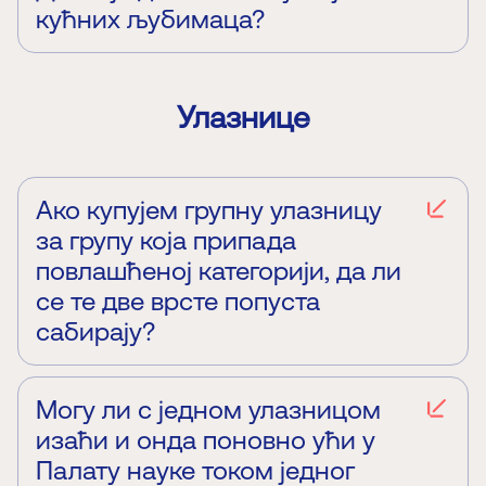
кућних љубимаца?
Увођење кућних љубимаца није дозвољено.
Улазнице
Ако купујем групну улазницу
за групу која припада
повлашћеној категорији, да ли
се те две врсте попуста
сабирају?
Не постоји могућност сабирања попуста. На
пример, група од 10 студената или остварује
попуст на групну улазницу, или свака особа у
Могу ли с једном улазницом
групи може да купи појединачну улазницу
изаћи и онда поновно ући у
повлашћене категорије.
Палату науке током једног