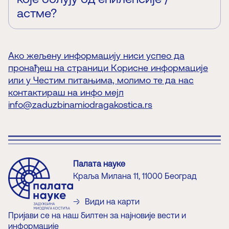
астме?
Не, интеракција с експонатима је безбедна за све,
укључујући и наведене категорије.
Ако жељену информацију ниси успео да
пронађеш на страници Корисне информације
или у Честим питањима, молимо те да нас
контактираш на инфо мејл
info@zaduzbinamiodragakostica.rs
Палата науке
Краља Милана 11, 11000 Београд
Види на карти
Пријави се на наш билтен за најновије вести и
информације