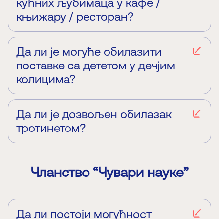
кућних љубимаца у кафе /
књижару / ресторан?
Нигде у згради нису дозвољени кућни љубимци.
Да ли је могуће обилазити
поставке са дететом у дечјим
колицима?
Да, могуће је.
Да ли је дозвољен обилазак
тротинетом?
Не, тротинет, скејт, ролери нису дозвољени.
Остала правила посете можете да пронађете
овде
.
Чланство “Чувари науке”
Да ли постоји могућност