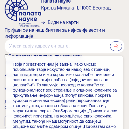
Палата науке
Краља Милана 11, 11000 Београд
Види на карти
Пријави се на наш билтен за најновије вести и
информације
?>
Прихватам политику приватности
КАКО ДО НАС
О ЗАДУЖБИНАРУ
Твоја приватност нам је важна. Како бисмо
побољшали твоје искуство на нашој веб страници,
наши партнери и ми користимо колачиће, пикселе и
РАДНО ВРЕМЕ
ВЕСТИ
сличне технологије праћења (заједнички назване
„колачићи"). То укључује неопходне колачиће за
УЛАЗНИЦЕ
ЧЛАНСТВО
функционалност веб странице и опционе колачиће за
прикупљање информација (попут кликова, покрета
курсора и снимака екрана) ради персонализације
ДОГАЂАЈИ
ЧЕСТА ПИТАЊА
твог искуства, анализе образаца коришћења и у
Скини апликацију
маркетиншке сврхе. Одабиром опције „Прихватам све
колачиће", пристајеш на коришћење свих колачића.
Међутим, такође имаш могућност да одбијеш
App Store
Play Store
опционе колачиће одабиром опције „Прихватам само