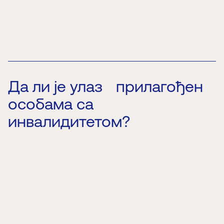
Да ли је улаз прилагођен
особама са
инвалидитетом?