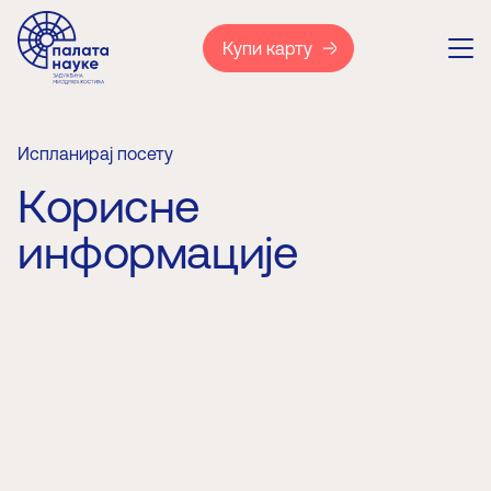
Купи карту
Испланирај посету
Корисне
информације