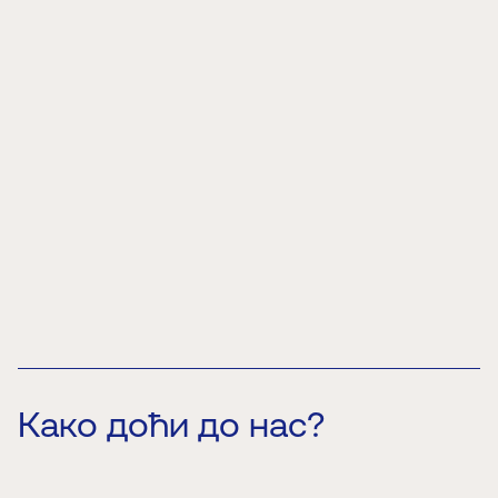
Изложбени простор Палате науке и Проширена
стварност затворени су понедељком.
Како доћи до нас?