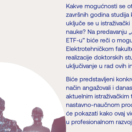
Kakve mogućnosti se otv
završnih godina studija 
uključe se u istraživačk
nauke? Na predavanju 
ETF-u” biće reči o mog
Elektrotehničkom fakul
realizacije doktorskih st
uključivanje u rad ovih in
Biće predstavljeni konkre
način angažovali i dana
aktuelnim istraživački
nastavno-naučnom proce
će pokazati kako ovaj 
u profesionalnom razvoju 