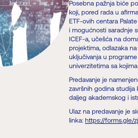
Posebna pažnja biće po
koji, pored rada u afir
ETF-ovih centara Palate
i mogućnosti saradnje sa
ICEF-a, učešća na doma
projektima, odlazaka na 
uključivanja u programe 
univerzitetima sa kojim
Predavanje je namenjen
završnih godina studija
daljeg akademskog i is
Ulaz na predavanje je s
linka:
https://forms.gle