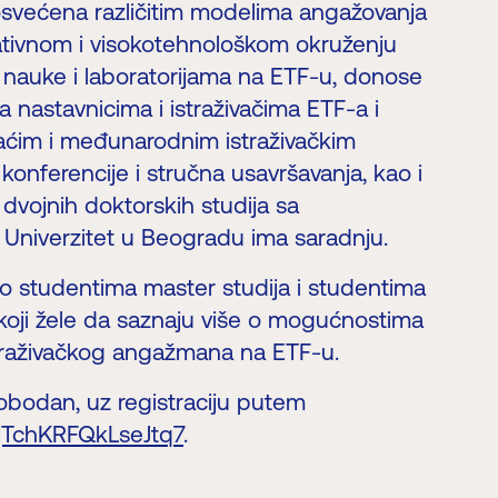
svećena različitim modelima angažovanja
mativnom i visokotehnološkom okruženju
 nauke i laboratorijama na ETF-u, donose
 nastavnicima i istraživačima ETF-a i
ćim i međunarodnim istraživačkim
konferencije i stručna usavršavanja, kao i
dvojnih doktorskih studija sa
a Univerzitet u Beogradu ima saradnju.
o studentima master studija i studentima
 koji žele da saznaju više o mogućnostima
traživačkog angažmana na ETF-u.
lobodan, uz registraciju putem
/zjTchKRFQkLseJtq7
.