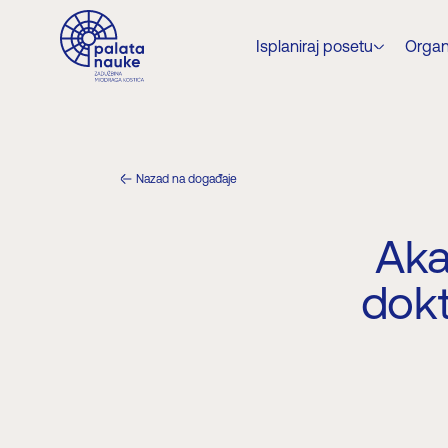
Isplaniraj posetu
Organ
Nazad na događaje
Aka
dokt