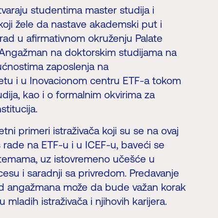
araju studentima master studija i
koji žele da nastave akademski put i
i rad u afirmativnom okruženju Palate
„Angažman na doktorskim studijama na
ućnostima zaposlenja na
tetu i u Inovacionom centru ETF-a tokom
udija, kao i o formalnim okvirima za
stitucija.
tni primeri istraživača koji su se na ovaj
s rade na ETF-u i u ICEF-u, baveći se
m temama, uz istovremeno učešće u
su i saradnji sa privredom. Predavanje
vid angažmana može da bude važan korak
mladih istraživača i njihovih karijera.