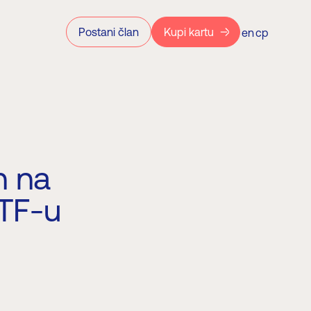
Postani član
Kupi kartu
en
ср
n na
ETF-u