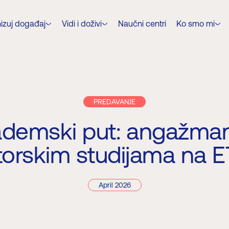
izuj događaj
Vidi i doživi
Naučni centri
Ko smo mi
PREDAVANJE
demski put: angažma
orskim studijama na 
April 2026