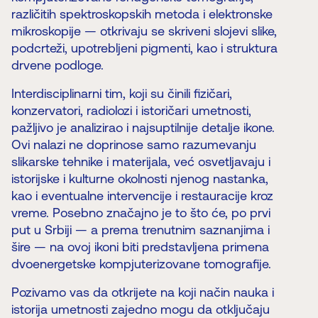
različitih spektroskopskih metoda i elektronske
mikroskopije — otkrivaju se skriveni slojevi slike,
podcrteži, upotrebljeni pigmenti, kao i struktura
drvene podloge.
Interdisciplinarni tim, koji su činili fizičari,
konzervatori, radiolozi i istoričari umetnosti,
pažljivo je analizirao i najsuptilnije detalje ikone.
Ovi nalazi ne doprinose samo razumevanju
slikarske tehnike i materijala, već osvetljavaju i
istorijske i kulturne okolnosti njenog nastanka,
kao i eventualne intervencije i restauracije kroz
vreme. Posebno značajno je to što će, po prvi
put u Srbiji — a prema trenutnim saznanjima i
šire — na ovoj ikoni biti predstavljena primena
dvoenergetske kompjuterizovane tomografije.
Pozivamo vas da otkrijete na koji način nauka i
istorija umetnosti zajedno mogu da otključaju