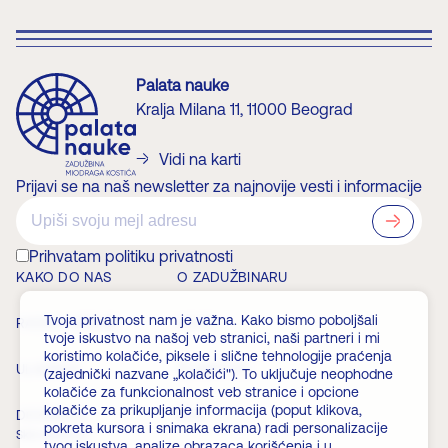
Palata nauke
Kralja Milana 11, 11000 Beograd
Vidi na karti
Prijavi se na naš newsletter za najnovije vesti i informacije
?>
Prihvatam politiku privatnosti
KAKO DO NAS
O ZADUŽBINARU
Tvoja privatnost nam je važna. Kako bismo poboljšali
RADNO VREME
VESTI
tvoje iskustvo na našoj veb stranici, naši partneri i mi
koristimo kolačiće, piksele i slične tehnologije praćenja
ULAZNICE
ČLANSTVO
(zajednički nazvane „kolačići"). To uključuje neophodne
kolačiće za funkcionalnost veb stranice i opcione
kolačiće za prikupljanje informacija (poput klikova,
DOGAĐAJI
FAQ
pokreta kursora i snimaka ekrana) radi personalizacije
Skini aplikaciju
tvog iskustva, analize obrazaca korišćenja i u