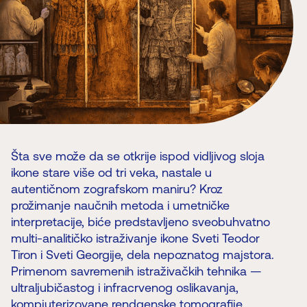
Šta sve može da se otkrije ispod vidljivog sloja
ikone stare više od tri veka, nastale u
autentičnom zografskom maniru? Kroz
prožimanje naučnih metoda i umetničke
interpretacije, biće predstavljeno sveobuhvatno
multi-analitičko istraživanje ikone Sveti Teodor
Tiron i Sveti Georgije, dela nepoznatog majstora.
Primenom savremenih istraživačkih tehnika —
ultraljubičastog i infracrvenog oslikavanja,
kompjuterizovane rendgenske tomografije,