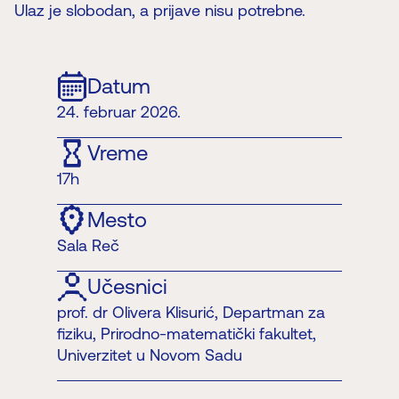
Ulaz je slobodan, a prijave nisu potrebne.
Datum
24. februar 2026.
Vreme
17h
Mesto
Sala Reč
Učesnici
prof. dr Olivera Klisurić, Departman za
fiziku, Prirodno-matematički fakultet,
Univerzitet u Novom Sadu