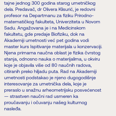
tajne jednog 300 godina starog umetničkog
dela. Predavač, dr Olivera Klisurić, je redovni
profesor na Departmanu za fiziku Prirodno-
matematičkog fakulteta, Univerziteta u Novom
Sadu. Angažovana je i na Medicinskom
fakultetu, gde predaje Biofiziku, dok na
Akademiji umetnosti već pet godina vodi
master kurs Ispitivanje materijala u konzervaciji.
Njena primarna naučna oblast je fizika čvrstog
stanja, odnosno nauka o materijalima, u okviru
koje je objavila više od 80 naučnih radova,
citiranih preko hiljadu puta. Rad na Akademiji
umetnosti podstakao je njeno dugogodišnje
interesovanje za umetnička dela, koje je
preraslo u snažnu arheometrijsku posvećenost
— strastven naučni rad usmeren ka
proučavanju i očuvanju našeg kulturnog
nasleđa.