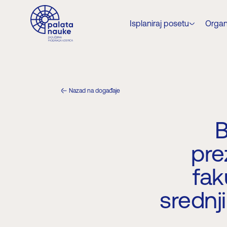
Isplaniraj posetu
Organ
Nazad na događaje
B
pre
fak
srednj