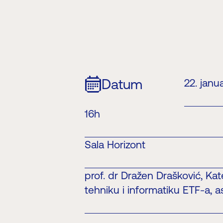
Datum
22. janu
16h
Sala Horizont
prof. dr Dražen Drašković, Ka
tehniku i informatiku ETF-a, as