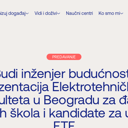
izuj događaj
Vidi i doživi
Naučni centri
Ko smo mi
PREDAVANJE
udi inženjer budućnost
zentacija Elektrotehni
ulteta u Beogradu za 
ih škola i kandidate za 
ETF