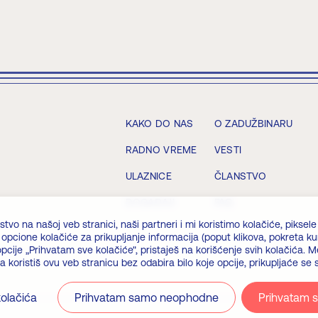
KAKO DO NAS
O ZADUŽBINARU
RADNO VREME
VESTI
ULAZNICE
ČLANSTVO
DOGAĐAJI
FAQ
tvo na našoj veb stranici, naši partneri i mi koristimo kolačiće, piksele 
pcione kolačiće za prikupljanje informacija (poput klikova, pokreta kur
pcije „Prihvatam sve kolačiće", pristaješ na korišćenje svih kolačića
oristiš ovu veb stranicu bez odabira bilo koje opcije, prikupljaće se
olačića
Prihvatam samo neophodne
Prihvatam s