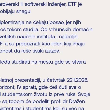
dverski ili softverski inženjer, ETF je
obijaju snagu.
plomiranja ne čekaju posao, jer njih
 još tokom studija. Od vrhunskih domaćih
tskih naučnih instituta i najboljih
TF-a su prepoznati kao lideri koji imaju
bnost da reše svaki izazov.
gleda studirati na mestu gde se stvara
atnoj prezentaciji, u četvrtak 22.1.2026.
rizont, IV sprat), gde ćeš čuti sve o
i studentskom životu iz prve ruke. Svoje
e sa tobom će podeliti prof. dr Dražen
istentima i studentima koji su već na