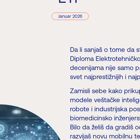
Januar 2026
Da li sanjaš o tome da s
Diploma Elektrotehničko
decenijama nije samo pap
svet najprestižnijih i naj
Zamisli sebe kako prikupl
modele veštačke intelig
robote i industrijska pos
biomedicinsko inženjerstv
Bilo da želiš da gradiš o
razvijaš novu mobilnu teh