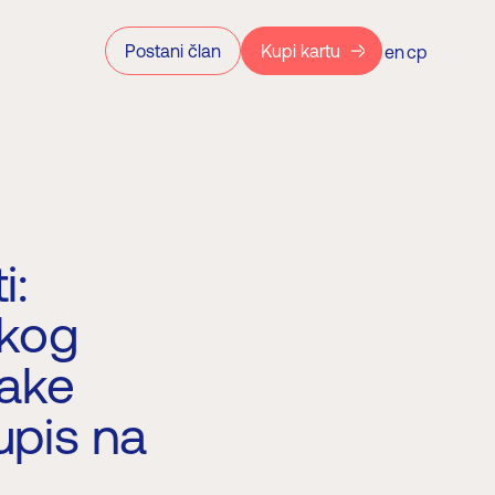
Postani član
Kupi kartu
en
ср
i:
čkog
đake
upis na