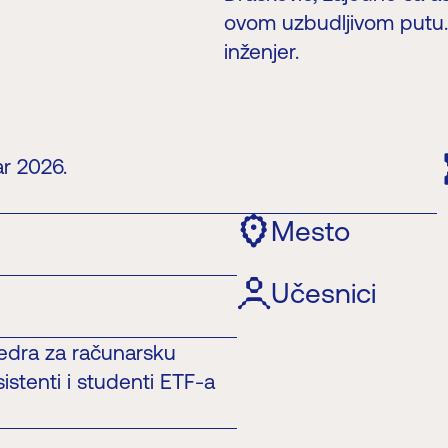
ovom uzbudljivom putu. I
inženjer.
ar 2026.
Mesto
Učesnici
tedra za računarsku
istenti i studenti ETF-a