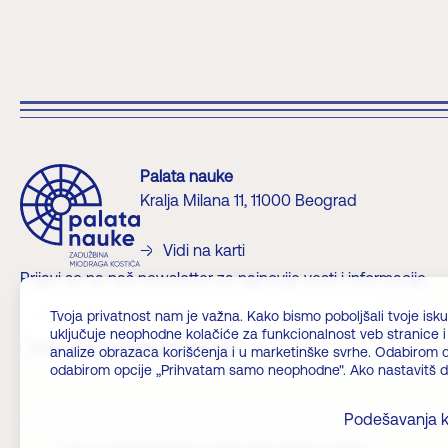
Palata nauke
Kralja Milana 11, 11000 Beograd
Vidi na karti
Prijavi se na naš newsletter za najnovije vesti i informacije
?>
Tvoja privatnost nam je važna. Kako bismo poboljšali tvoje iskus
uključuje neophodne kolačiće za funkcionalnost veb stranice i o
Prihvatam politiku privatnosti
analize obrazaca korišćenja i u marketinške svrhe. Odabirom o
odabirom opcije „Prihvatam samo neophodne". Ako nastavitš da k
Podešavanja k