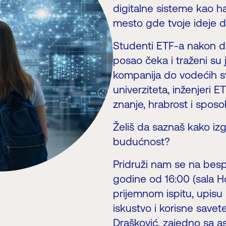
digitalne sisteme kao har
mesto gde tvoje ideje d
Studenti ETF-a nakon di
posao čeka i traženi su
kompanija do vodećih sve
univerziteta, inženjeri E
znanje, hrabrost i sposo
Želiš da saznaš kako iz
budućnost?
Pridruži nam se na bespl
godine od 16:00 (sala Ho
prijemnom ispitu, upisu 
iskustvo i korisne savet
Drašković, zajedno sa as