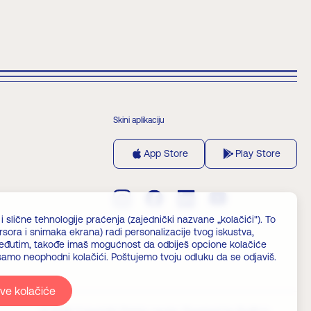
Skini aplikaciju
App Store
Play Store
i slične tehnologije praćenja (zajednički nazvane „kolačići"). To
sora i snimaka ekrana) radi personalizacije tvog iskustva,
. Međutim, takođe imaš mogućnost da odbiješ opcione kolačiće
 samo neophodni kolačići. Poštujemo tvoju odluku da se odjaviš.
ve kolačiće