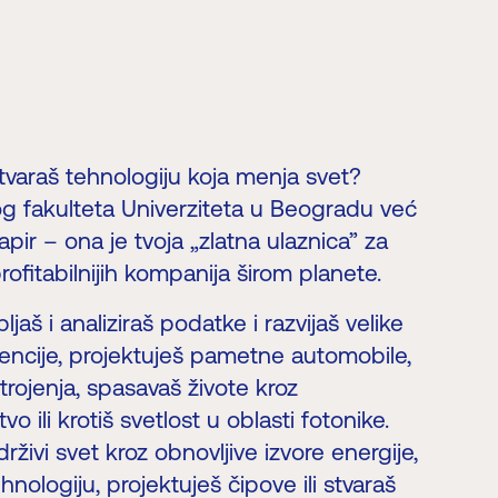
tvaraš tehnologiju koja menja svet?
g fakulteta Univerziteta u Beogradu već
ir – ona je tvoja „zlatna ulaznica” za
profitabilnijih kompanija širom planete.
jaš i analiziraš podatke i razvijaš velike
encije, projektuješ pametne automobile,
trojenja, spasavaš živote kroz
o ili krotiš svetlost u oblasti fotonike.
drživi svet kroz obnovljive izvore energije,
nologiju, projektuješ čipove ili stvaraš