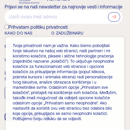
Prijavi se na naš newsletter za najnovije vesti i informacije
?>
Prihvatam politiku privatnosti
KAKO DO NAS
O ZADUŽBINARU
Tvoja privatnost nam je važna. Kako bismo poboljšali
RADNO VREME
VESTI
tvoje iskustvo na našoj veb stranici, naši partneri i mi
koristimo kolačiće, piksele i slične tehnologije praćenja
ULAZNICE
ČLANSTVO
(zajednički nazvane „kolačići"). To uključuje neophodne
kolačiće za funkcionalnost veb stranice i opcione
kolačiće za prikupljanje informacija (poput klikova,
DOGAĐAJI
FAQ
pokreta kursora i snimaka ekrana) radi personalizacije
Skini aplikaciju
tvog iskustva, analize obrazaca korišćenja i u
marketinške svrhe. Odabirom opcije „Prihvatam sve
kolačiće", pristaješ na korišćenje svih kolačića. Međutim,
App Store
Play Store
takođe imaš mogućnost da odbiješ opcione kolačiće
odabirom opcije „Prihvatam samo neophodne". Ako
nastavitš da koristiš ovu veb stranicu bez odabira bilo
koje opcije, prikupljaće se samo neophodni kolačići.
Poštujemo tvoju odluku da se odjaviš.