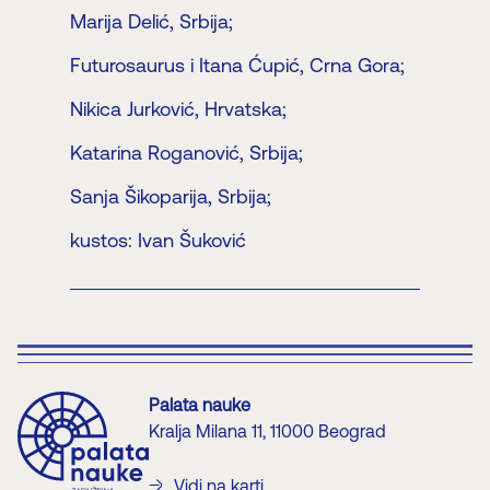
Marija Delić, Srbija;
Futurosaurus i Itana Ćupić, Crna Gora;
Nikica Jurković, Hrvatska;
Katarina Roganović, Srbija;
Sanja Šikoparija, Srbija;
kustos: Ivan Šuković
Palata nauke
Kralja Milana 11, 11000 Beograd
Vidi na karti