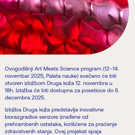
Ovogodišnji Art Meets Science program (12–14.
novembar 2025, Palata nauke) svečano će biti
otvoren izložbom Druga koža 12. novembra u
18h. Izložba će biti dostupna za posetioce do 6.
decembra 2025.
Izložba Druga koža predstavlja inovativne
biorazgradive senzore izrađene od
prehrambenih ostataka, korišćene za praćenje
zdravstvenih stanja. Ovaj projekat spaja