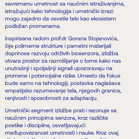
savremenu umetnost sa naučnim istraživanjima,
istražujući kako tehnologija i umetnički izrazi
mogu zajedno da osvetle telo kao ekosistem
podložan promenama.
Inspirisana radom prof.dr Gorana Stojanovića,
čije polimerne strukture i pametni materijali
doprinose razvoju održivih biosenzora, izložba
otvara prostor za razmišljanje o tome kako nas
unutrašnji i spoljašnji signali upozoravaju na
promene i potencijalne rizike. Umesto da fokus
bude samo na tehnologiji, postavka naglašava
empatijsko razumevanje tela, njegovih granica,
ranjivosti i sposobnosti za adaptaciju.
Umetnički segment izložbe prati i rezonuje sa
naučnim principima senzora, kroz različite
poetike i discipline, osvetljavajući
međupovezanost umetnosti i nauke. Kroz ovaj