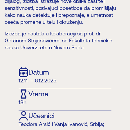
dijalog, izložba istražuje nove oblike zaštite i
senzitivnosti, pozivajući posetioce da promišljaju
kako nauka detektuje i prepoznaje, a umetnost
oseća promene u telu i okruženju.
Izložba je nastala u kolaboraciji sa prof. dr
Goranom Stojanovićem, sa Fakulteta tehničkih
nauka Univerziteta u Novom Sadu.
Datum
12.11. – 6.12.2025.
Vreme
18h
Učesnici
Teodora Arsić i Vanja Ivanović, Srbija;