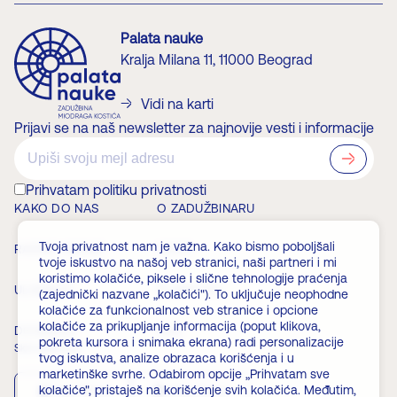
Palata nauke
Kralja Milana 11, 11000 Beograd
Vidi na karti
Prijavi se na naš newsletter za najnovije vesti i informacije
?>
Prihvatam politiku privatnosti
KAKO DO NAS
O ZADUŽBINARU
Tvoja privatnost nam je važna. Kako bismo poboljšali
RADNO VREME
VESTI
tvoje iskustvo na našoj veb stranici, naši partneri i mi
koristimo kolačiće, piksele i slične tehnologije praćenja
ULAZNICE
ČLANSTVO
(zajednički nazvane „kolačići"). To uključuje neophodne
kolačiće za funkcionalnost veb stranice i opcione
kolačiće za prikupljanje informacija (poput klikova,
DOGAĐAJI
FAQ
pokreta kursora i snimaka ekrana) radi personalizacije
Skini aplikaciju
tvog iskustva, analize obrazaca korišćenja i u
marketinške svrhe. Odabirom opcije „Prihvatam sve
kolačiće", pristaješ na korišćenje svih kolačića. Međutim,
App Store
Play Store