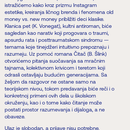
istražićemo kako kroz prizmu Instagram
estetike, kreiranja ličnog brenda i fenomena old
money vs. new money približiti deci klasike.
Klanica pet (K. Vonegat), kultni antiroman, biće
sagledan kao narativ koji progovara o traumi,
apsurdu rata i posttraumatskom sindromu —
temama koje tinejdžeri intuitivno prepoznaju i
razumeju. Uz pomoć romana Čitač (B. Šlink)
otvorićemo pitanja suočavanja sa mračnim
tajnama, kolektivnom krivicom i teretom koji
odrasli ostavljaju budućim generacijama. Sa
željom da razgovor ne ostane samo na
teorijskom nivou, tokom predavanja biće reči i o
konkretnoj primeni ovih dela u školskom
okruženju, kao i o tome kako čitanje može
postati prostor razumevanja i dijaloga, a ne
obaveze.
Ulaz je slobodan, a prijave nisu potrebne.