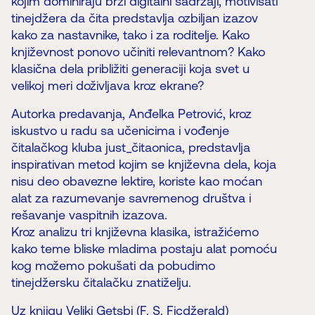
kojim dominiraju brzi digitalni sadržaji, motivisati
tinejdžera da čita predstavlja ozbiljan izazov
kako za nastavnike, tako i za roditelje. Kako
književnost ponovo učiniti relevantnom? Kako
klasična dela približiti generaciji koja svet u
velikoj meri doživljava kroz ekrane?
Autorka predavanja, Anđelka Petrović, kroz
iskustvo u radu sa učenicima i vođenje
čitalačkog kluba just_čitaonica, predstavlja
inspirativan metod kojim se književna dela, koja
nisu deo obavezne lektire, koriste kao moćan
alat za razumevanje savremenog društva i
rešavanje vaspitnih izazova.
Kroz analizu tri književna klasika, istražićemo
kako teme bliske mladima postaju alat pomoću
kog možemo pokušati da pobudimo
tinejdžersku čitalačku znatiželju.
Uz knjigu Veliki Getsbi (F. S. Ficdžerald)