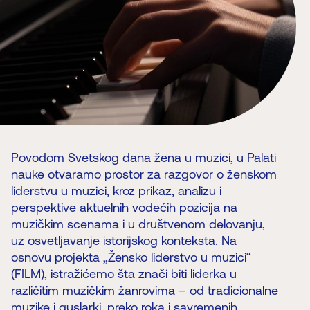
Povodom Svetskog dana žena u muzici, u Palati
nauke otvaramo prostor za razgovor o ženskom
liderstvu u muzici, kroz prikaz, analizu i
perspektive aktuelnih vodećih pozicija na
muzičkim scenama i u društvenom delovanju,
uz osvetljavanje istorijskog konteksta. Na
osnovu projekta „Žensko liderstvo u muzici“
(FILM), istražićemo šta znači biti liderka u
različitim muzičkim žanrovima – od tradicionalne
muzike i guslarki, preko roka i savremenih