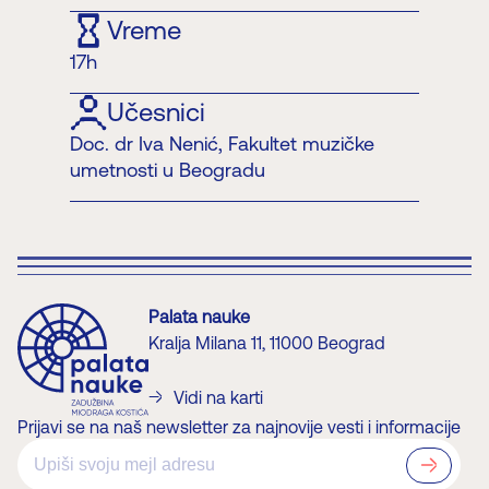
Vreme
17h
Učesnici
Doc. dr Iva Nenić, Fakultet muzičke
umetnosti u Beogradu
Palata nauke
Kralja Milana 11, 11000 Beograd
Vidi na karti
Prijavi se na naš newsletter za najnovije vesti i informacije
?>