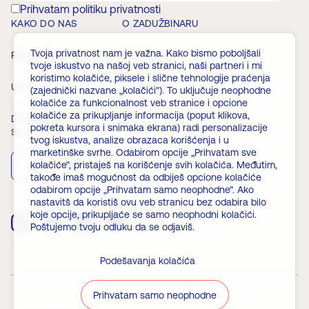
Prihvatam politiku privatnosti
KAKO DO NAS
O ZADUŽBINARU
Tvoja privatnost nam je važna. Kako bismo poboljšali
RADNO VREME
VESTI
tvoje iskustvo na našoj veb stranici, naši partneri i mi
koristimo kolačiće, piksele i slične tehnologije praćenja
ULAZNICE
ČLANSTVO
(zajednički nazvane „kolačići"). To uključuje neophodne
kolačiće za funkcionalnost veb stranice i opcione
kolačiće za prikupljanje informacija (poput klikova,
DOGAĐAJI
FAQ
pokreta kursora i snimaka ekrana) radi personalizacije
Skini aplikaciju
tvog iskustva, analize obrazaca korišćenja i u
marketinške svrhe. Odabirom opcije „Prihvatam sve
kolačiće", pristaješ na korišćenje svih kolačića. Međutim,
App Store
Play Store
takođe imaš mogućnost da odbiješ opcione kolačiće
odabirom opcije „Prihvatam samo neophodne". Ako
nastavitš da koristiš ovu veb stranicu bez odabira bilo
koje opcije, prikupljaće se samo neophodni kolačići.
Poštujemo tvoju odluku da se odjaviš.
Podešavanja kolačića
Prihvatam samo neophodne