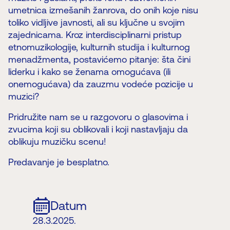
umetnica izmešanih žanrova, do onih koje nisu
toliko vidljive javnosti, ali su ključne u svojim
zajednicama. Kroz interdisciplinarni pristup
etnomuzikologije, kulturnih studija i kulturnog
menadžmenta, postavićemo pitanje: šta čini
liderku i kako se ženama omogućava (ili
onemogućava) da zauzmu vodeće pozicije u
muzici?
Pridružite nam se u razgovoru o glasovima i
zvucima koji su oblikovali i koji nastavljaju da
oblikuju muzičku scenu!
Predavanje je besplatno.
Datum
28.3.2025.