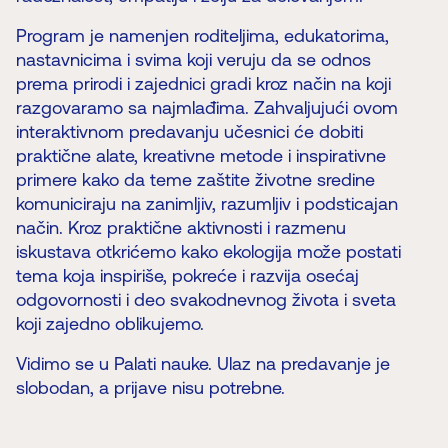
Program je namenjen roditeljima, edukatorima,
nastavnicima i svima koji veruju da se odnos
prema prirodi i zajednici gradi kroz način na koji
razgovaramo sa najmlađima. Zahvaljujući ovom
interaktivnom predavanju učesnici će dobiti
praktične alate, kreativne metode i inspirativne
primere kako da teme zaštite životne sredine
komuniciraju na zanimljiv, razumljiv i podsticajan
način. Kroz praktične aktivnosti i razmenu
iskustava otkrićemo kako ekologija može postati
tema koja inspiriše, pokreće i razvija osećaj
odgovornosti i deo svakodnevnog života i sveta
koji zajedno oblikujemo.
Vidimo se u Palati nauke. Ulaz na predavanje je
slobodan, a prijave nisu potrebne.