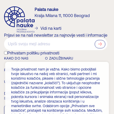
Palata nauke
Kralja Milana 11, 11000 Beograd
Vidi na karti
Prijavi se na naš newsletter za najnovije vesti i informacije
?>
Prihvatam politiku privatnosti
KAKO DO NAS
O ZADUŽBINARU
Tvoja privatnost nam je važna. Kako bismo poboljšali
RADNO VREME
VESTI
tvoje iskustvo na našoj veb stranici, naši partneri i mi
koristimo kolačiće, piksele i slične tehnologije praćenja
ULAZNICE
ČLANSTVO
(zajednički nazvane „kolačići"). To uključuje neophodne
kolačiće za funkcionalnost veb stranice i opcione
kolačiće za prikupljanje informacija (poput klikova,
DOGAĐAJI
FAQ
pokreta kursora i snimaka ekrana) radi personalizacije
Skini aplikaciju
tvog iskustva, analize obrazaca korišćenja i u
marketinške svrhe. Odabirom opcije „Prihvatam sve
kolačiće", pristaješ na korišćenje svih kolačića. Međutim,
App Store
Play Store