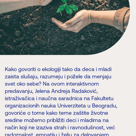
Kako govoriti o ekologiji tako da deca i mladi
zaista slušaju, razumeju i požele da menjaju
svet oko sebe? Na ovom interaktivnom
predavanju, Jelena Andreja Radaković,
istraživačica i naučna saradnica na Fakultetu
organizacionih nauka Univerziteta u Beogradu,
govoriće o tome kako teme zaštite životne
sredine možemo približiti deci i mladima na
način koji ne izaziva strah i ravnodušnost, već
radoznalost, empatiju i želju za delovanjem.