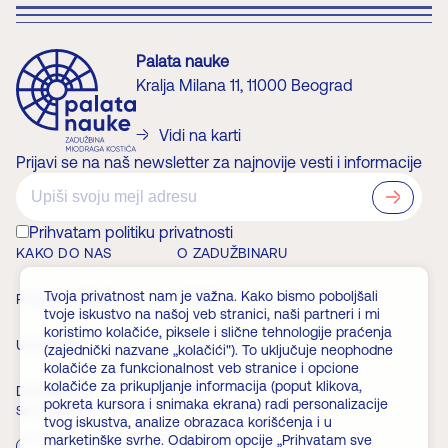
Palata nauke
Kralja Milana 11, 11000 Beograd
Vidi na karti
Prijavi se na naš newsletter za najnovije vesti i informacije
?>
Prihvatam politiku privatnosti
KAKO DO NAS
O ZADUŽBINARU
Tvoja privatnost nam je važna. Kako bismo poboljšali
RADNO VREME
VESTI
tvoje iskustvo na našoj veb stranici, naši partneri i mi
koristimo kolačiće, piksele i slične tehnologije praćenja
ULAZNICE
ČLANSTVO
(zajednički nazvane „kolačići"). To uključuje neophodne
kolačiće za funkcionalnost veb stranice i opcione
kolačiće za prikupljanje informacija (poput klikova,
DOGAĐAJI
FAQ
pokreta kursora i snimaka ekrana) radi personalizacije
Skini aplikaciju
tvog iskustva, analize obrazaca korišćenja i u
marketinške svrhe. Odabirom opcije „Prihvatam sve