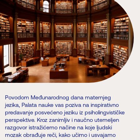
Povodom Međunarodnog dana maternjeg
jezika, Palata nauke vas poziva na inspirativno
predavanje posvećeno jeziku iz psiholingvističke
perspektive. Kroz zanimljiv i naučno utemeljen
razgovor istražićemo načine na koje ljudski
mozak obrađuje reči, kako učimo i usvajamo