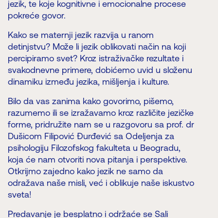
jezik, te koje kognitivne i emocionalne procese
pokreće govor.
Kako se maternji jezik razvija u ranom
detinjstvu? Može li jezik oblikovati način na koji
percipiramo svet? Kroz istraživačke rezultate i
svakodnevne primere, dobićemo uvid u složenu
dinamiku između jezika, mišljenja i kulture.
Bilo da vas zanima kako govorimo, pišemo,
razumemo ili se izražavamo kroz različite jezičke
forme, pridružite nam se u razgovoru sa prof. dr
Dušicom Filipović Đurđević sa Odeljenja za
psihologiju Filozofskog fakulteta u Beogradu,
koja će nam otvoriti nova pitanja i perspektive.
Otkrijmo zajedno kako jezik ne samo da
odražava naše misli, već i oblikuje naše iskustvo
sveta!
Predavanje je besplatno i održaće se Sali