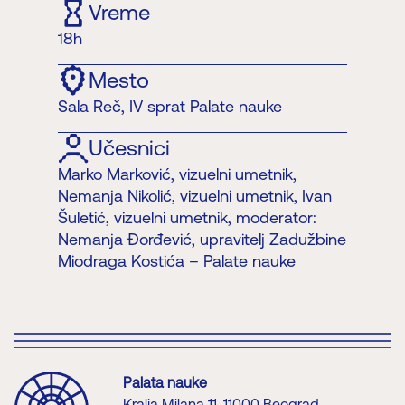
Vreme
18h
Mesto
Sala Reč, IV sprat Palate nauke
Učesnici
Marko Marković, vizuelni umetnik,
Nemanja Nikolić, vizuelni umetnik, Ivan
Šuletić, vizuelni umetnik, moderator:
Nemanja Đorđević, upravitelj Zadužbine
Miodraga Kostića – Palate nauke
Palata nauke
Kralja Milana 11, 11000 Beograd