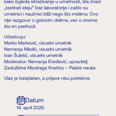
kako izgleda istraživanje u umetnosti, šta znači
„testirati ideju” bez laboratorije i zašto su
umetnici i naučnici bliži nego što mislimo. Ovo
nije razgovor o gotovim delima, već o onome
što im prethodi.
Učestvuju:
Marko Marković, vizuelni umetnik
Nemanja Nikolić, vizuelni umetnik
Ivan Šuletić, vizuelni umetnik
Moderator: Nemanja Đorđević, upravitelj
Zadužbine Miodraga Kostića – Palate nauke
Ulaz je besplatan, a prijave nisu potrebne.
Datum
14. april 2026.