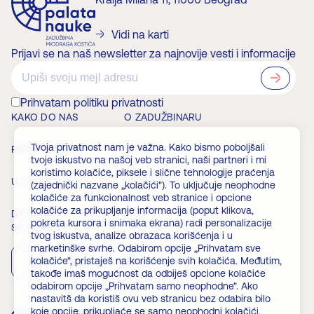
Vidi na karti
Prijavi se na naš newsletter za najnovije vesti i informacije
?>
Prihvatam politiku privatnosti
KAKO DO NAS
O ZADUŽBINARU
Tvoja privatnost nam je važna. Kako bismo poboljšali
RADNO VREME
VESTI
tvoje iskustvo na našoj veb stranici, naši partneri i mi
koristimo kolačiće, piksele i slične tehnologije praćenja
ULAZNICE
ČLANSTVO
(zajednički nazvane „kolačići"). To uključuje neophodne
kolačiće za funkcionalnost veb stranice i opcione
kolačiće za prikupljanje informacija (poput klikova,
DOGAĐAJI
FAQ
pokreta kursora i snimaka ekrana) radi personalizacije
Skini aplikaciju
tvog iskustva, analize obrazaca korišćenja i u
marketinške svrhe. Odabirom opcije „Prihvatam sve
kolačiće", pristaješ na korišćenje svih kolačića. Međutim,
App Store
Play Store
takođe imaš mogućnost da odbiješ opcione kolačiće
odabirom opcije „Prihvatam samo neophodne". Ako
nastavitš da koristiš ovu veb stranicu bez odabira bilo
koje opcije, prikupljaće se samo neophodni kolačići.