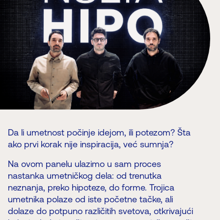
Da li umetnost počinje idejom, ili potezom? Šta
ako prvi korak nije inspiracija, već sumnja?
Na ovom panelu ulazimo u sam proces
nastanka umetničkog dela: od trenutka
neznanja, preko hipoteze, do forme. Trojica
umetnika polaze od iste početne tačke, ali
dolaze do potpuno različitih svetova, otkrivajući