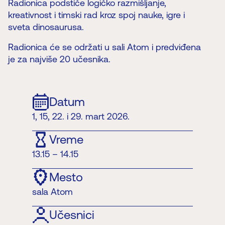
Radionica podstiče logičko razmišljanje,
kreativnost i timski rad kroz spoj nauke, igre i
sveta dinosaurusa.
Radionica će se održati u sali Atom i predviđena
je za najviše 20 učesnika.
Datum
1, 15, 22. i 29. mart 2026.
Vreme
13.15 – 14.15
Mesto
sala Atom
Učesnici