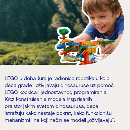
LEGO u doba Jure je radionica robotike u kojoj
deca grade i oživljavaju dinosauruse uz pomoć
LEGO kockica i jednostavnog programiranja.
Kroz konstruisanje modela inspirisanih
praistorijskim svetom dinosaurusa, deca
istražuju kako nastaje pokret, kako funkcionišu
mehanizmi i na koji način se modeli „oživljavaju“.