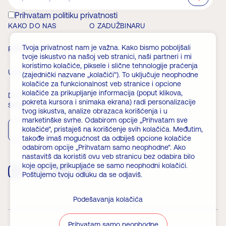
Prihvatam politiku privatnosti
KAKO DO NAS
O ZADUŽBINARU
Tvoja privatnost nam je važna. Kako bismo poboljšali
RADNO VREME
VESTI
tvoje iskustvo na našoj veb stranici, naši partneri i mi
koristimo kolačiće, piksele i slične tehnologije praćenja
ULAZNICE
ČLANSTVO
(zajednički nazvane „kolačići"). To uključuje neophodne
kolačiće za funkcionalnost veb stranice i opcione
kolačiće za prikupljanje informacija (poput klikova,
DOGAĐAJI
FAQ
pokreta kursora i snimaka ekrana) radi personalizacije
Skini aplikaciju
tvog iskustva, analize obrazaca korišćenja i u
marketinške svrhe. Odabirom opcije „Prihvatam sve
kolačiće", pristaješ na korišćenje svih kolačića. Međutim,
App Store
Play Store
takođe imaš mogućnost da odbiješ opcione kolačiće
odabirom opcije „Prihvatam samo neophodne". Ako
nastavitš da koristiš ovu veb stranicu bez odabira bilo
koje opcije, prikupljaće se samo neophodni kolačići.
Poštujemo tvoju odluku da se odjaviš.
Podešavanja kolačića
Prihvatam samo neophodne