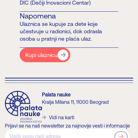
DIC (Dečiji Inovacioni Centar)
Napomena
Ulaznica se kupuje za dete koje
učestvuje u radionici, dok odrasla
osoba u pratnji ne plaća ulaz.
Kupi ulaznicu
Palata nauke
Kralja Milana 11, 11000 Beograd
Vidi na karti
Prijavi se na naš newsletter za najnovije vesti i informacije
?>