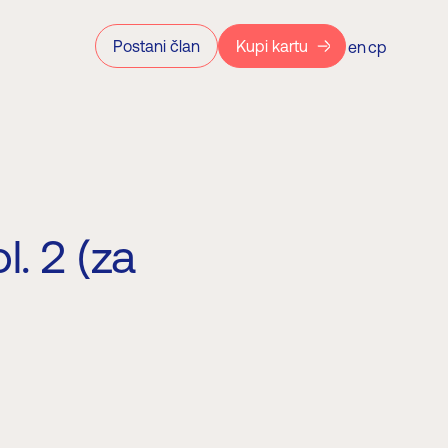
Postani član
Kupi kartu
en
ср
. 2 (za