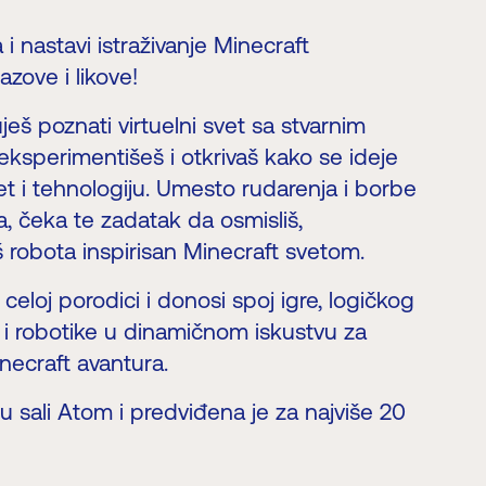
i nastavi istraživanje Minecraft
zove i likove!
ješ poznati virtuelni svet sa stvarnim
eksperimentišeš i otkrivaš kako se ideje
ret i tehnologiju. Umesto rudarenja i borbe
, čeka te zadatak da osmisliš,
š robota inspirisan Minecraft svetom.
eloj porodici i donosi spoj igre, logičkog
ti i robotike u dinamičnom iskustvu za
inecraft avantura.
u sali Atom i predviđena je za najviše 20