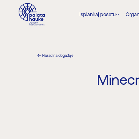
Isplaniraj posetu
Organ
Nazad na događaje
Minecr