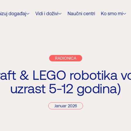
izuj događaj
Vidi i doživi
Naučni centri
Ko smo mi
RADIONICA
aft & LEGO robotika vol
uzrast 5-12 godina)
Januar 2026