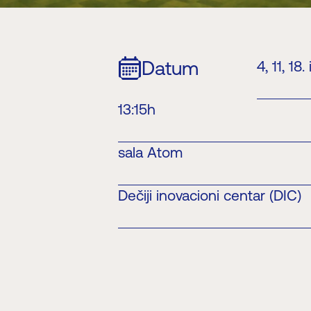
Datum
4, 11, 18
13:15h
sala Atom
Dečiji inovacioni centar (DIC)