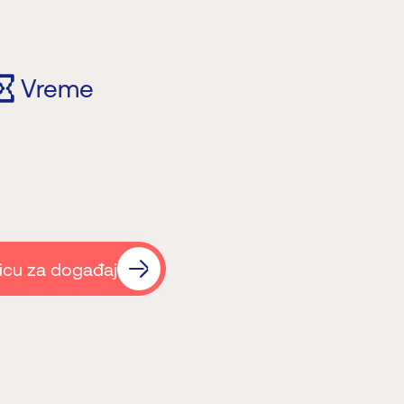
Vreme
icu za događaj