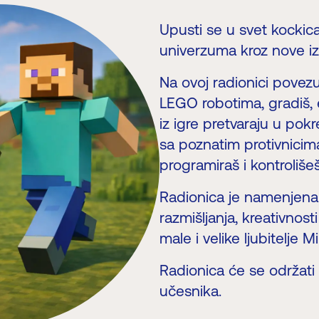
Upusti se u svet kockica 
univerzuma kroz nove iza
Na ovoj radionici povezu
LEGO robotima, gradiš, 
iz igre pretvaraju u pok
sa poznatim protivnicima
programiraš i kontroliše
Radionica je namenjena c
razmišljanja, kreativnos
male i velike ljubitelje M
Radionica će se održati 
učesnika.