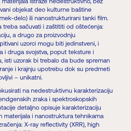
t materijala istraže nedestruktivno, bez
itivani objekat deo kulturne baštine
emek-delo) ili nanostrukturirani tanki film.
treba sačuvati i zaštititi od oštećenja:
aciju, a drugo za proizvodnju
pitivani uzorci mogu biti jedinstveni, i
a i druga svojstva, poput teksture i
u, isti uzorak bi trebalo da bude spreman
iranje i krajnju upotrebu dok su predmeti
ljivi – unikatni.
kusirati na nedestruktivnu karakterizaciju
rendgenskih zraka i spektroskopskih
acije detaljno opisuje karakterizaciju
nih materijala i nanostruktura tehnikama
ačenja: X-ray reflectivity (XRR), high