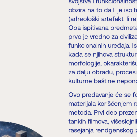
svojstva i funkcionalnos
obzira na to da li je isp
(arheološki artefakt ili r
Oba ispitivana predmeta 
prvo je vredno za civiliz
funkcionalnih uređaja. Is
kada se njihova struktur
morfologije, okarakteriš
za dalju obradu, proces
kulturne baštine neponov
Ovo predavanje će se fo
materijala korišćenjem 
metoda. Prvi deo prezent
tankih filmova, višesloj
rasejanja rendgenskog zr