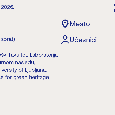
 2026.
Mesto
Učesnici
 sprat)
ški fakultet, Laboratorija
lturnom nasleđu,
ersity of Ljubljana,
e for green heritage