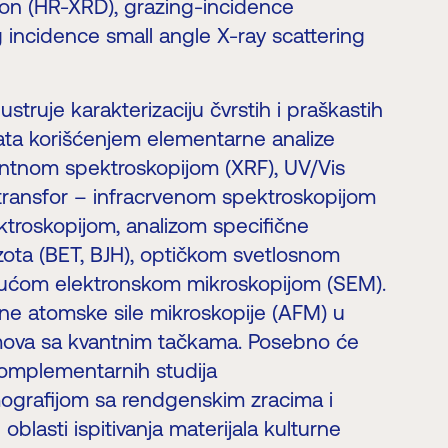
tion (HR-XRD), grazing-incidence
ng incidence small angle X-ray scattering
ustruje karakterizaciju čvrstih i praškastih
kata korišćenjem elementarne analize
tnom spektroskopijom (XRF), UV/Vis
 transfor – infracrvenom spektroskopijom
troskopijom, analizom specifične
ota (BET, BJH), optičkom svetlosnom
ajućom elektronskom mikroskopijom (SEM).
ene atomske sile mikroskopije (AFM) u
filmova sa kvantnim tačkama. Posebno će
 komplementarnih studija
grafijom sa rendgenskim zracima i
blasti ispitivanja materijala kulturne