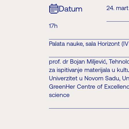
Datum
24. mart
17h
Palata nauke, sala Horizont (IV
prof. dr Bojan Miljević, Tehnolo
za ispitivanje materijala u ku
Univerzitet u Novom Sadu, Univ
GreenHer Centre of Excellenc
science