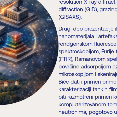
resolution X-ray diffrac
diffraction (GID), grazi
(GISAXS).
Drugi deo prezentacije il
nanomaterijala i artefa
rendgenskom fluorescen
spektroskopijom, Furije
(FTIR), Ramanovom spek
površine adsorpcijom az
mikroskopijom i skenir
Biće dati i primeri prim
karakterizaciji tankih 
biti razmotreni primeri
kompjuterizovanom tomo
neutronima, pogotovo u o