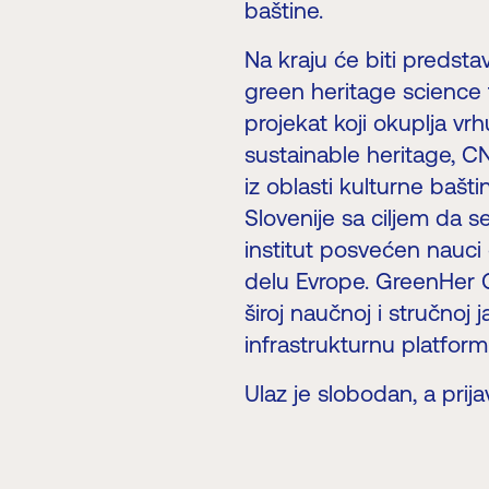
baštine.
Na kraju će biti predst
green heritage science 
projekat koji okuplja vr
sustainable heritage, C
iz oblasti kulturne bašti
Slovenije sa ciljem da s
institut posvećen nauci 
delu Evrope. GreenHer Co
široj naučnoj i stručnoj 
infrastrukturnu platfor
Ulaz je slobodan, a prija