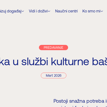
izuj događaj
Vidi i doživi
Naučni centri
Ko smo mi
PREDAVANJE
a u službi kulturne ba
Mart 2026
Postoji snažna potreba i