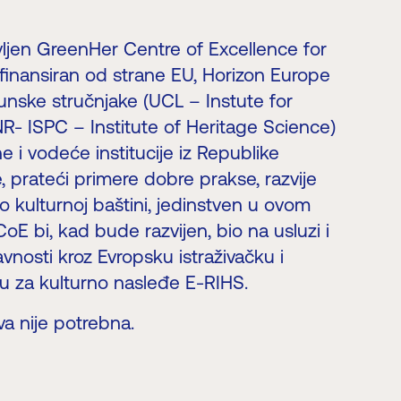
avljen GreenHer Centre of Excellence for
finansiran od strane EU, Horizon Europe
hunske stručnjake (UCL – Instute for
NR- ISPC – Institute of Heritage Science)
ne i vodeće institucije iz Republike
e, prateći primere dobre prakse, razvije
o kulturnoj baštini, jedinstven u ovom
E bi, kad bude razvijen, bio na usluzi i
javnosti kroz Evropsku istraživačku i
mu za kulturno nasleđe E-RIHS.
va nije potrebna.