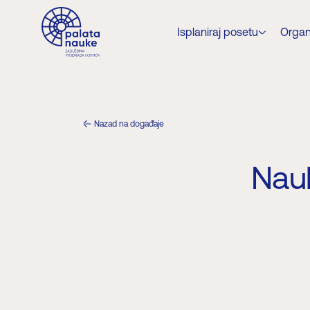
Isplaniraj posetu
Organ
Nazad na događaje
Nauk