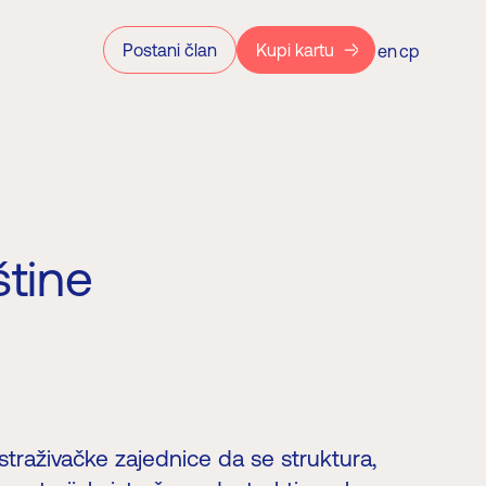
Postani član
Kupi kartu
en
ср
štine
straživačke zajednice da se struktura,