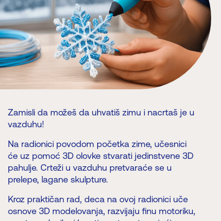
Zamisli da možeš da uhvatiš zimu i nacrtaš je u
vazduhu!
Na radionici povodom početka zime, učesnici
će uz pomoć 3D olovke stvarati jedinstvene 3D
pahulje. Crteži u vazduhu pretvaraće se u
prelepe, lagane skulpture.
Kroz praktičan rad, deca na ovoj radionici uče
osnove 3D modelovanja, razvijaju finu motoriku,