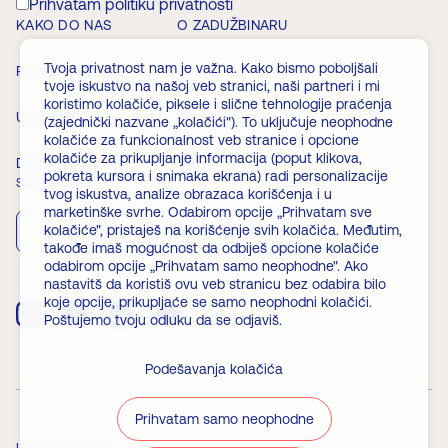
Prihvatam politiku privatnosti
KAKO DO NAS
O ZADUŽBINARU
Tvoja privatnost nam je važna. Kako bismo poboljšali
RADNO VREME
VESTI
tvoje iskustvo na našoj veb stranici, naši partneri i mi
koristimo kolačiće, piksele i slične tehnologije praćenja
ULAZNICE
ČLANSTVO
(zajednički nazvane „kolačići"). To uključuje neophodne
kolačiće za funkcionalnost veb stranice i opcione
kolačiće za prikupljanje informacija (poput klikova,
DOGAĐAJI
FAQ
pokreta kursora i snimaka ekrana) radi personalizacije
Skini aplikaciju
tvog iskustva, analize obrazaca korišćenja i u
marketinške svrhe. Odabirom opcije „Prihvatam sve
kolačiće", pristaješ na korišćenje svih kolačića. Međutim,
App Store
Play Store
takođe imaš mogućnost da odbiješ opcione kolačiće
odabirom opcije „Prihvatam samo neophodne". Ako
nastavitš da koristiš ovu veb stranicu bez odabira bilo
koje opcije, prikupljaće se samo neophodni kolačići.
Poštujemo tvoju odluku da se odjaviš.
Podešavanja kolačića
Prihvatam samo neophodne
Uslovi korišćenja