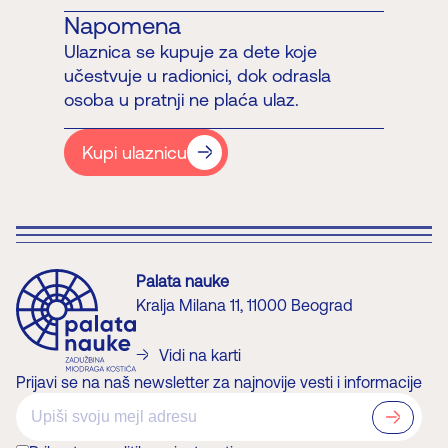
Napomena
Ulaznica se kupuje za dete koje
učestvuje u radionici, dok odrasla
osoba u pratnji ne plaća ulaz.
Kupi ulaznicu
Palata nauke
Kralja Milana 11, 11000 Beograd
Vidi na karti
Prijavi se na naš newsletter za najnovije vesti i informacije
?>