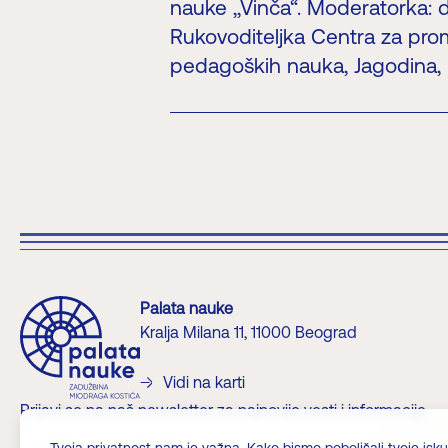
nauke ,,Vinča“. Moderatorka: d
Rukovoditeljka Centra za pro
pedagoških nauka, Jagodina, 
Palata nauke
Kralja Milana 11, 11000 Beograd
Vidi na karti
Prijavi se na naš newsletter za najnovije vesti i informacije
?>