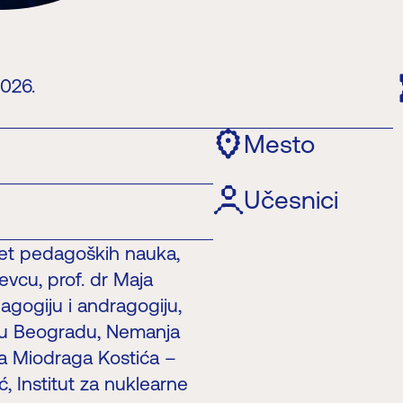
2026.
Mesto
Učesnici
ltet pedagoških nauka,
evcu, prof. dr Maja
gogiju i andragogiju,
et u Beogradu, Nemanja
na Miodraga Kostića –
ć, Institut za nuklearne