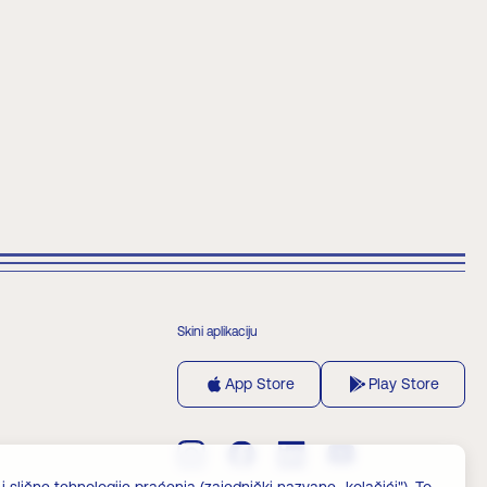
Skini aplikaciju
App Store
Play Store