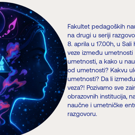
Fakultet pedagoških nau
na drugi u seriji razgovo
8. aprila u 17.00h, u Sa
veze između umetnosti i
umetnosti, a kako u nau
od umetnosti? Kakvu ulo
umetnosti? Da li između
veza?! Pozivamo sve zai
obrazovnih institucija, 
naučne i umetničke ent
razgovoru.