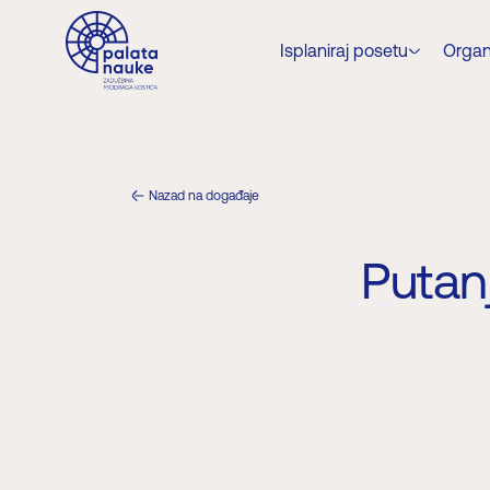
Isplaniraj posetu
Organ
Nazad na događaje
Putan