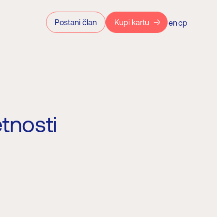
Postani član
Kupi kartu
en
ср
tnosti