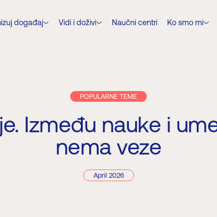
izuj događaj
Vidi i doživi
Naučni centri
Ko smo mi
POPULARNE TEME
je. Između nauke i ume
nema veze
April 2026