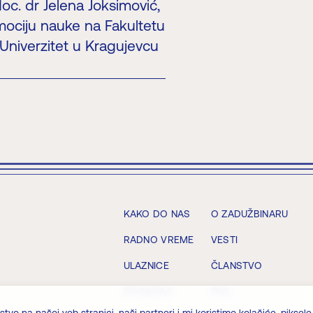
oc. dr Jelena Joksimović,
mociju nauke na Fakultetu
Univerzitet u Kragujevcu
KAKO DO NAS
O ZADUŽBINARU
RADNO VREME
VESTI
ULAZNICE
ČLANSTVO
DOGAĐAJI
FAQ