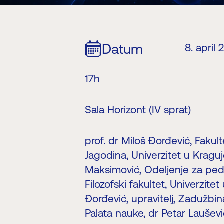
Datum
8. april 
17h
Sala Horizont (IV sprat)
prof. dr Miloš Đorđević, Faku
Jagodina, Univerzitet u Kraguj
Maksimović, Odeljenje za peda
Filozofski fakultet, Univerzit
Đorđević, upravitelj, Zadužbi
Palata nauke, dr Petar Lauševi