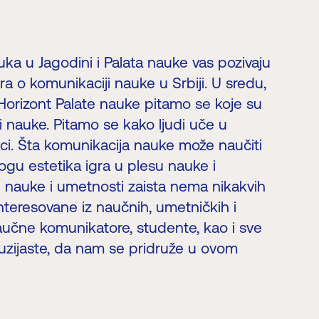
ka u Jagodini i Palata nauke vas pozivaju
ra o komunikaciji nauke u Srbiji. U sredu,
li Horizont Palate nauke pitamo se koje su
 nauke. Pitamo se kako ljudi uče u
ci. Šta komunikacija nauke može naučiti
gu estetika igra u plesu nauke i
 nauke i umetnosti zaista nema nikakvih
nteresovane iz naučnih, umetničkih i
naučne komunikatore, studente, kao i sve
uzijaste, da nam se pridruže u ovom