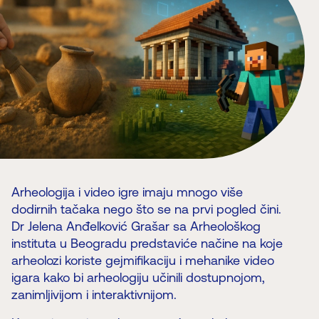
Arheologija i video igre imaju mnogo više
dodirnih tačaka nego što se na prvi pogled čini.
Dr Jelena Anđelković Grašar sa Arheološkog
instituta u Beogradu predstaviće načine na koje
arheolozi koriste gejmifikaciju i mehanike video
igara kako bi arheologiju učinili dostupnojom,
zanimljivijom i interaktivnijom.