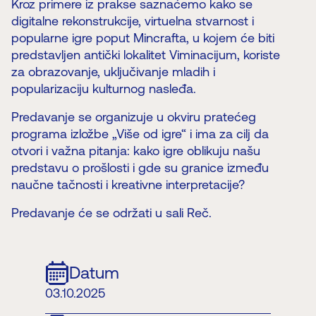
Kroz primere iz prakse saznaćemo kako se
digitalne rekonstrukcije, virtuelna stvarnost i
popularne igre poput Mincrafta, u kojem će biti
predstavljen antički lokalitet Viminacijum, koriste
za obrazovanje, uključivanje mladih i
popularizaciju kulturnog nasleđa.
Predavanje se organizuje u okviru pratećeg
programa izložbe „Više od igre“ i ima za cilj da
otvori i važna pitanja: kako igre oblikuju našu
predstavu o prošlosti i gde su granice između
naučne tačnosti i kreativne interpretacije?
Predavanje će se održati u sali Reč.
Datum
03.10.2025