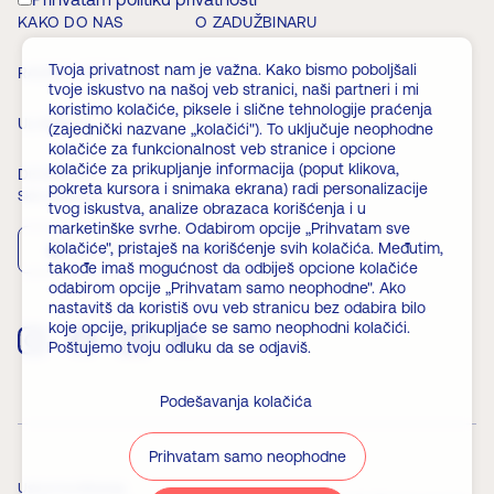
KAKO DO NAS
O ZADUŽBINARU
Tvoja privatnost nam je važna. Kako bismo poboljšali
RADNO VREME
VESTI
tvoje iskustvo na našoj veb stranici, naši partneri i mi
koristimo kolačiće, piksele i slične tehnologije praćenja
ULAZNICE
ČLANSTVO
(zajednički nazvane „kolačići"). To uključuje neophodne
kolačiće za funkcionalnost veb stranice i opcione
kolačiće za prikupljanje informacija (poput klikova,
DOGAĐAJI
FAQ
pokreta kursora i snimaka ekrana) radi personalizacije
Skini aplikaciju
tvog iskustva, analize obrazaca korišćenja i u
marketinške svrhe. Odabirom opcije „Prihvatam sve
kolačiće", pristaješ na korišćenje svih kolačića. Međutim,
App Store
Play Store
takođe imaš mogućnost da odbiješ opcione kolačiće
odabirom opcije „Prihvatam samo neophodne". Ako
nastavitš da koristiš ovu veb stranicu bez odabira bilo
koje opcije, prikupljaće se samo neophodni kolačići.
Poštujemo tvoju odluku da se odjaviš.
Podešavanja kolačića
Prihvatam samo neophodne
Uslovi korišćenja