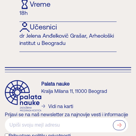
Vreme
18h
Učesnici
dr Jelena Anđelkovič Grašar, Arheološki
institut u Beogradu
Palata nauke
Kralja Milana 11, 11000 Beograd
Vidi na karti
Prijavi se na naš newsletter za najnovije vesti i informacije
?>
Prihvatam politiku privatnosti