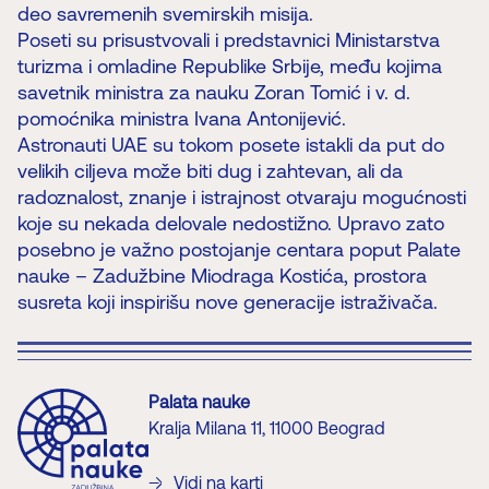
deo savremenih svemirskih misija.
Poseti su prisustvovali i predstavnici Ministarstva
turizma i omladine Republike Srbije, među kojima
savetnik ministra za nauku Zoran Tomić i v. d.
pomoćnika ministra Ivana Antonijević.
Astronauti UAE su tokom posete istakli da put do
velikih ciljeva može biti dug i zahtevan, ali da
radoznalost, znanje i istrajnost otvaraju mogućnosti
koje su nekada delovale nedostižno. Upravo zato
posebno je važno postojanje centara poput Palate
nauke – Zadužbine Miodraga Kostića, prostora
susreta koji inspirišu nove generacije istraživača.
Palata nauke
Kralja Milana 11, 11000 Beograd
Vidi na karti