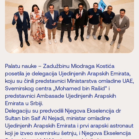
Palatu nauke – Zadužbinu Miodraga Kostića
posetila je delegacija Ujedinjenih Arapskih Emirata,
koju su činili predstavnici Ministarstva omladine UAE,
Svemirskog centra „Mohamed bin Rašid“ i
predstavnici Ambasade Ujedinjenih Arapskih
Emirata u Srbiji.
Delegaciju su predvodili Njegova Ekselencija dr
Sultan bin Saif Al Nejadi, ministar omladine
Ujedinjenih Arapskih Emirata i prvi arapski astronaut
koji je izveo svemirsku šetnju, i Njegova Ekselencija