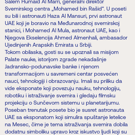
Salem Humaid Al Marri, generalni direktor
Svemirskog centra „Mohamed bin Rašid“. U poseti
su bili i astronauti Haza Al Mansuri, prvi astronaut
UAE koji je boravio na Međunarodnoj svemirskoj
stanici, i Mohamed Al Mula, astronaut UAE, kao i
Njegova Ekselencija Ahmed Almenhali, ambasador
Ujedinjenih Arapskih Emirata u Srbiji.
Tokom obilaska, gosti su se upoznali sa misijom
Palate nauke, istorijom zgrade nekadašnje
Jadransko-podunavske banke i njenom
transformacijom u savremeni centar posvećen
nauci, tehnologiji i obrazovanju. Imali su priliku da
vide eksponate koji povezuju nauku, tehnologiju,
robotiku i istraživanje svemira i gledaju filmsku
projekciju o Sunčevom sistemu u planetarijumu.
Poseban trenutak posete bio je susret astronauta
UAE sa eksponatom koji simulira spuštanje letelice
na Mesec, čime je tema istraživanja svemira dobila
dodatnu simboliku upravo kroz iskustvo ljudi koji su