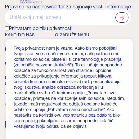
Prijavi se na naš newsletter za najnovije vesti i informacije
?>
Prihvatam politiku privatnosti
KAKO DO NAS
O ZADUŽBINARU
Tvoja privatnost nam je važna. Kako bismo poboljšali
RADNO VREME
VESTI
tvoje iskustvo na našoj veb stranici, naši partneri i mi
koristimo kolačiće, piksele i slične tehnologije praćenja
ULAZNICE
ČLANSTVO
(zajednički nazvane „kolačići"). To uključuje neophodne
kolačiće za funkcionalnost veb stranice i opcione
kolačiće za prikupljanje informacija (poput klikova,
DOGAĐAJI
FAQ
pokreta kursora i snimaka ekrana) radi personalizacije
Skini aplikaciju
tvog iskustva, analize obrazaca korišćenja i u
marketinške svrhe. Odabirom opcije „Prihvatam sve
kolačiće", pristaješ na korišćenje svih kolačića. Međutim,
App Store
Play Store
takođe imaš mogućnost da odbiješ opcione kolačiće
odabirom opcije „Prihvatam samo neophodne". Ako
nastavitš da koristiš ovu veb stranicu bez odabira bilo
koje opcije, prikupljaće se samo neophodni kolačići.
Poštujemo tvoju odluku da se odjaviš.