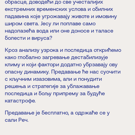
обрасце, доводећи до све учесталијих
екстремних временских услова и обилних
падавина које угрожавају животе и имовину
широм света. Јесу ли поплаве само
надолазећа вода или оне доносе и таласе
болести и вируса?
Кроз анализу узрока и последица открићемо
како глобално загревање дестабилизује
климу и који фактори додатно убрзавају ову
опасну динамику. Предавање ће нас суочити
с кључним изазовима, али и понудити
решења и стратегије за ублажавање
последица и бољу припрему за будуће
катастрофе.
Предавање је бесплатно, а одржаће се у
сали Реч.