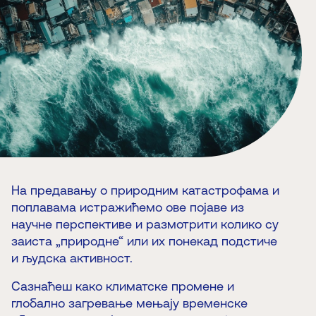
На предавању о природним катастрофама и
поплавама истражићемо ове појаве из
научне перспективе и размотрити колико су
заиста „природне“ или их понекад подстиче
и људска активност.
Сазнаћеш како климатске промене и
глобално загревање мењају временске