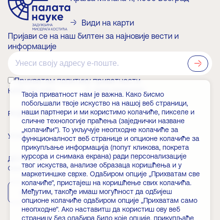
Види на карти
Пријави се на наш билтен за најновије вести и
информације
?>
Прихватам политику приватности
КАКО ДО НАС
О ЗАДУЖБИНАРУ
Твоја приватност нам је важна. Како бисмо
побољшали твоје искуство на нашој веб страници,
наши партнери и ми користимо колачиће, пикселе и
РАДНО ВРЕМЕ
ВЕСТИ
сличне технологије праћења (заједнички назване
„колачићи"). То укључује неопходне колачиће за
УЛАЗНИЦЕ
ЧЛАНСТВО
функционалност веб странице и опционе колачиће за
прикупљање информација (попут кликова, покрета
курсора и снимака екрана) ради персонализације
ДОГАЂАЈИ
ЧЕСТА ПИТАЊА
твог искуства, анализе образаца коришћења и у
Скини апликацију
маркетиншке сврхе. Одабиром опције „Прихватам све
колачиће", пристајеш на коришћење свих колачића.
Међутим, такође имаш могућност да одбијеш
App Store
Play Store
опционе колачиће одабиром опције „Прихватам само
неопходне". Ако наставитш да користиш ову веб
страницу без одабира било које опције, прикупљаће