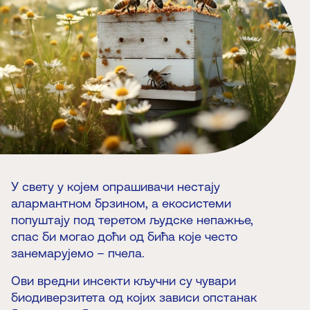
У свету у којем опрашивачи нестају
алармантном брзином, а екосистеми
попуштају под теретом људске непажње,
спас би могао доћи од бића које често
занемарујемо – пчела.
Ови вредни инсекти кључни су чувари
биодиверзитета од којих зависи опстанак