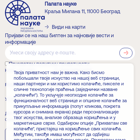
Палата науке
Краља Милана 11, 11000 Београд
Види на карти
Пријави се на наш билтен за најновије вести и
информације
?>
Прихватам политику приватности
КАКО ДО НАС
О ЗАДУЖБИНАРУ
Твоја приватност нам је важна. Како бисмо
побољшали твоје искуство на нашој веб страници,
наши партнери и ми користимо колачиће, пикселе и
РАДНО ВРЕМЕ
ВЕСТИ
сличне технологије праћења (заједнички назване
„колачићи"). То укључује неопходне колачиће за
УЛАЗНИЦЕ
ЧЛАНСТВО
функционалност веб странице и опционе колачиће за
прикупљање информација (попут кликова, покрета
курсора и снимака екрана) ради персонализације
ДОГАЂАЈИ
ЧЕСТА ПИТАЊА
твог искуства, анализе образаца коришћења и у
Скини апликацију
маркетиншке сврхе. Одабиром опције „Прихватам све
колачиће", пристајеш на коришћење свих колачића.
Међутим, такође имаш могућност да одбијеш
App Store
Play Store