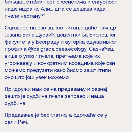
биљака, стабилност екосистема и сигурност
наше ишране. Али… шта се дешава када
пчеле нестану?“
Одговоре на ово важно питање даће нам др
Јована Била Дубаић, доценткиња Биолошког
факултета у Београду и ауторка едукативног
профила @belgrade.bees.ecology. Сазнаћеш
више о улози пчела, претњама које их
угрожавају и конкретним корацима које сви
можемо предузети како бисмо заштитили
оно што још увек можемо.
Придружи нам се на предавању и сазнај
зашто је судбина пчела заправо и наша
судбина.
Предавање је бесплатно, а одржаће се у
сали Реч.