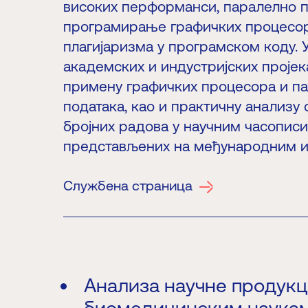
високих перформанси, паралелно 
програмирање графичких процесора
плагијаризма у програмском коду. 
академских и индустријских пројек
примену графичких процесора и па
података, као и практичну анализу 
бројних радова у научним часописи
представљених на међународним и
Службена страница
и
Анализа научне продукц
биомедицинским наука