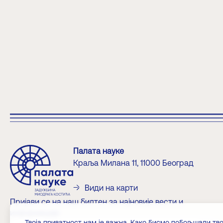
Палата науке
Краља Милана 11, 11000 Београд
Види на карти
Пријави се на наш билтен за најновије вести и
информације
Твоја приватност нам је важна. Како бисмо побољшали тво