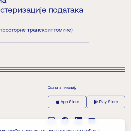
стеризације података
 просторне транскриптомике)
Скини апликацију
App Store
Play Store
о колачиће, пикселе и сличне технологије праћења