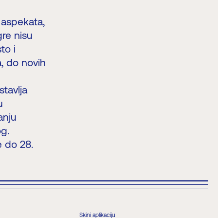
 aspekata,
re nisu
to i
a, do novih
tavlja
u
anju
og.
e do 28.
Skini aplikaciju