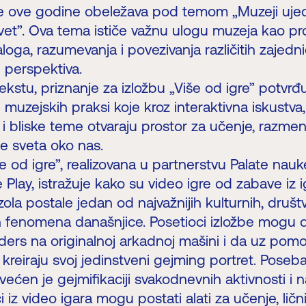
 se ove godine obeležava pod temom „Muzeji ujed
vet”. Ova tema ističe važnu ulogu muzeja kao pr
aloga, razumevanja i povezivanja različitih zajedni
i perspektiva.
kstu, priznanje za izložbu „Više od igre” potvrđ
muzejskih praksi koje kroz interaktivna iskustva,
 i bliske teme otvaraju prostor za učenje, razme
e sveta oko nas.
še od igre”, realizovana u partnerstvu Palate nauk
e Play, istražuje kako su video igre od zabave iz i
ola postale jedan od najvažnijih kulturnih, društv
h fenomena današnjice. Posetioci izložbe mogu d
ers na originalnoj arkadnoj mašini i da uz pomo
 kreiraju svoj jedinstveni gejming portret. Pos
većen je gejmifikaciji svakodnevnih aktivnosti i 
 iz video igara mogu postati alati za učenje, lični