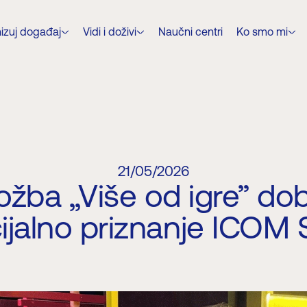
izuj događaj
Vidi i doživi
Naučni centri
Ko smo mi
21/05/2026
ložba „Više od igre” dob
ijalno priznanje ICOM S