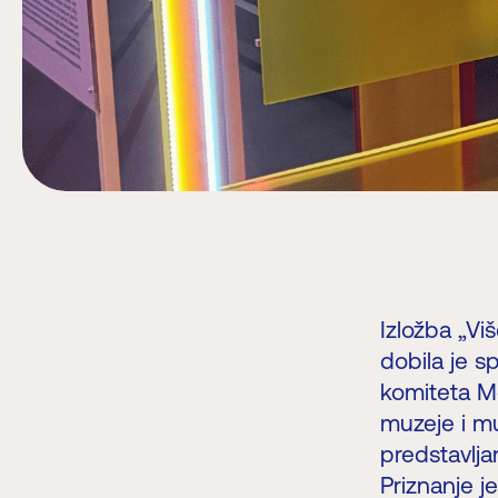
Izložba „Vi
dobila je s
komiteta M
muzeje i mu
predstavlja
Priznanje 