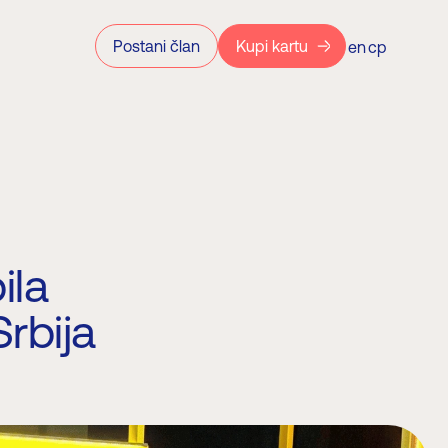
Postani član
Kupi kartu
en
ср
ila
rbija