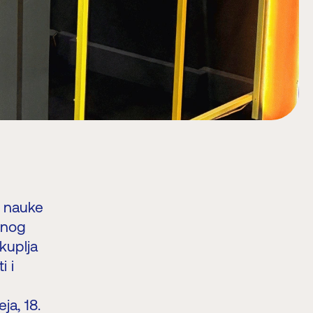
i nauke
alnog
kuplja
i i
a, 18.