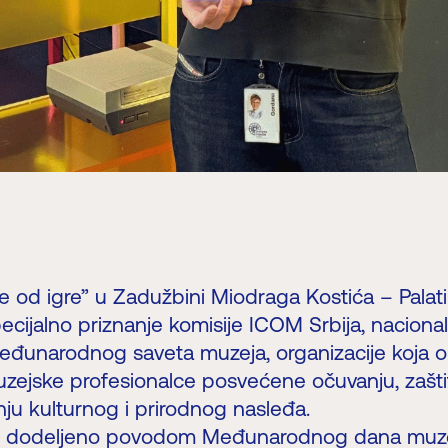
še od igre” u Zadužbini Miodraga Kostića – Palat
pecijalno priznanje komisije ICOM Srbija, nacion
eđunarodnog saveta muzeja, organizacije koja o
zejske profesionalce posvećene očuvanju, zaštit
nju kulturnog i prirodnog nasleđa.
je dodeljeno povodom Međunarodnog dana muzej