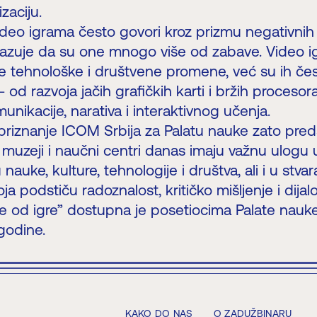
zaciju.
ideo igrama često govori kroz prizmu negativnih
kazuje da su one mnogo više od zabave. Video ig
e tehnološke i društvene promene, već su ih čes
 od razvoja jačih grafičkih karti i bržih procesor
nikacije, narativa i interaktivnog učenja.
priznanje ICOM Srbija za Palatu nauke zato preds
muzeji i naučni centri danas imaju važnu ulogu 
nauke, kulture, tehnologije i društva, ali i u stvar
ja podstiču radoznalost, kritičko mišljenje i dijal
še od igre” dostupna je posetiocima Palate nauk
godine.
KAKO DO NAS
O ZADUŽBINARU