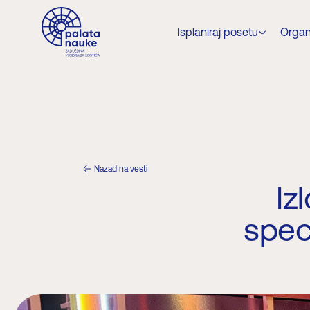
Isplaniraj posetu
Organ
Nazad na vesti
Iz
spec