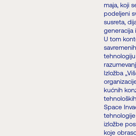
maja, koji
podeljeni s
susreta, dij
generacija 
U tom konte
savremenih 
tehnologiju
razumevanj
Izložba „Vi
organizacij
kućnih konz
tehnološki
Space Invad
tehnologije
izložbe pos
koje obrasci