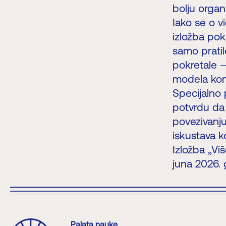
bolju organi
Iako se o v
izložba po
samo pratil
pokretale —
modela komu
Specijalno 
potvrdu da 
povezivanju 
iskustava ko
Izložba „Vi
juna 2026. 
Palata nauke