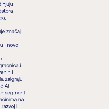
injuju
ostora
ca,
uje značaj
nu i novo
e i
graonica i
enih i
a zaigraju
ć AI
eban segment
načinima na
 razvoj i