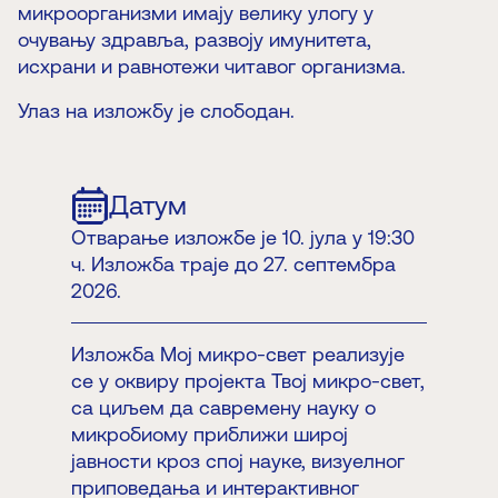
микроорганизми имају велику улогу у
очувању здравља, развоју имунитета,
исхрани и равнотежи читавог организма.
Улаз на изложбу је слободан.
Датум
Отварање изложбе је 10. јула у 19:30
ч. Изложба траје до 27. септембра
2026.
Изложба Мој микро-свет реализује
се у оквиру пројекта Твој микро-свет,
са циљем да савремену науку о
микробиому приближи широј
јавности кроз спој науке, визуелног
приповедања и интерактивног