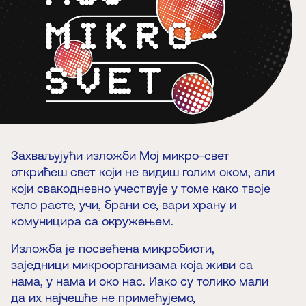
Захваљујући изложби Мој микро-свет
открићеш свет који не видиш голим оком, али
који свакодневно учествује у томе како твоје
тело расте, учи, брани се, вари храну и
комуницира са окружењем.
Изложба је посвећена микробиоти,
заједници микроорганизама која живи са
нама, у нама и око нас. Иако су толико мали
да их најчешће не примећујемо,