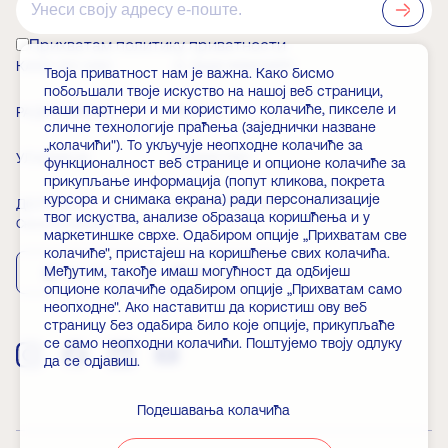
Прихватам политику приватности
КАКО ДО НАС
О ЗАДУЖБИНАРУ
Твоја приватност нам је важна. Како бисмо
побољшали твоје искуство на нашој веб страници,
наши партнери и ми користимо колачиће, пикселе и
РАДНО ВРЕМЕ
ВЕСТИ
сличне технологије праћења (заједнички назване
„колачићи"). То укључује неопходне колачиће за
УЛАЗНИЦЕ
ЧЛАНСТВО
функционалност веб странице и опционе колачиће за
прикупљање информација (попут кликова, покрета
курсора и снимака екрана) ради персонализације
ДОГАЂАЈИ
ЧЕСТА ПИТАЊА
твог искуства, анализе образаца коришћења и у
Скини апликацију
маркетиншке сврхе. Одабиром опције „Прихватам све
колачиће", пристајеш на коришћење свих колачића.
Међутим, такође имаш могућност да одбијеш
App Store
Play Store
опционе колачиће одабиром опције „Прихватам само
неопходне". Ако наставитш да користиш ову веб
страницу без одабира било које опције, прикупљаће
се само неопходни колачићи. Поштујемо твоју одлуку
да се одјавиш.
Подешавања колачића