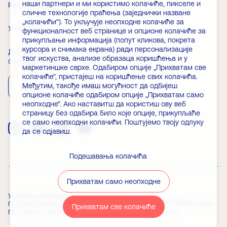
наши партнери и ми користимо колачиће, пикселе и
РАДНО ВРЕМЕ
ВЕСТИ
сличне технологије праћења (заједнички назване
„колачићи"). То укључује неопходне колачиће за
УЛАЗНИЦЕ
ЧЛАНСТВО
функционалност веб странице и опционе колачиће за
прикупљање информација (попут кликова, покрета
курсора и снимака екрана) ради персонализације
ДОГАЂАЈИ
ЧЕСТА ПИТАЊА
твог искуства, анализе образаца коришћења и у
Скини апликацију
маркетиншке сврхе. Одабиром опције „Прихватам све
колачиће", пристајеш на коришћење свих колачића.
Међутим, такође имаш могућност да одбијеш
App Store
Play Store
опционе колачиће одабиром опције „Прихватам само
неопходне". Ако наставитш да користиш ову веб
страницу без одабира било које опције, прикупљаће
се само неопходни колачићи. Поштујемо твоју одлуку
да се одјавиш.
Подешавања колачића
Прихватам само неопходне
Услови коришћења
© 2026 Copyright Palata nauke.
Политика приватности
Прихватам све колачиће
Powered by
Builtt.io
Поставке колачића