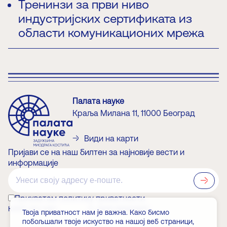
Тренинзи за први ниво
Његове главне области научно-истраживачког и
индустријских сертификата из
стручног рада обухватају електромагнетска
области комуникационих мрежа
зрачења и изложеност људи, радио системе,
ИоТ и бежичне мреже, као и рачунарске мреже
и комуникационе протоколе. Младен Копривица
је руководилац Лабораторије за мреже и ИоТ,
као и руководилац и инструктор на Huawei ИЦТ
академији и Cisco Networking академији ЕТФ-а.
Палата науке
Службена страница
Краља Милана 11, 11000 Београд
Види на карти
Пријави се на наш билтен за најновије вести и
информације
?>
Прихватам политику приватности
КАКО ДО НАС
О ЗАДУЖБИНАРУ
Твоја приватност нам је важна. Како бисмо
побољшали твоје искуство на нашој веб страници,