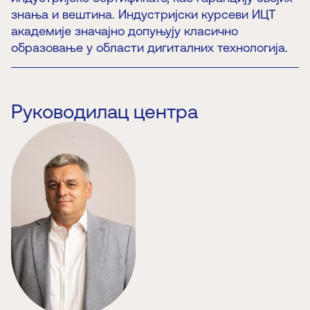
знања и вештина. Индустријски курсеви ИЦТ
академије значајно допуњују класично
образовање у области дигиталних технологија.
Руководилац центра