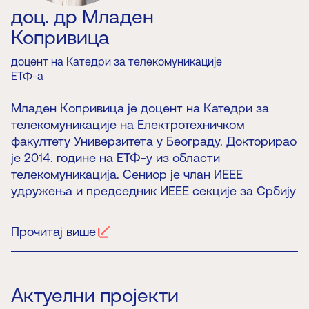
доц. др Младен
Копривица
доцент на Катедри за телекомуникације
ЕТФ-а
Младен Копривица је доцент на Катедри за
телекомуникације на Електротехничком
факултету Универзитета у Београду. Докторирао
је 2014. године на ЕТФ-у из области
телекомуникација. Сениор је члан ИЕЕЕ
удружења и председник ИЕЕЕ секције за Србију
и Црну Гору. Такође је члан управног одбора
Друштва за телекомуникације и председник
Прочитај више
организационог одбора конференције ТЕЛФОР.
Члан је Инжењерске коморе Србије и
председник Комисије за полагање стручног
испита и издавање лиценци за област
Актуелни пројекти
електронике и телекомуникација.