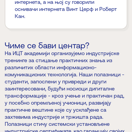
интернета, а на њој су говорили
оснивачи интернета Винт Церф и Роберт
Кан.
Чиме се бави центар?
На ИЦТ академији организујемо индустријске
тренинге за стицање практичних знања из
различитих области информационо-
комуникационих технологија. Наши полазници -
студенти, запослени у привреди и други
заинтересовани, будући носиоци дигиталне
трансформације - кроз учење и практичан рад,
у посебно опремљеној учионици, развијају
практичне вештине које су усклађене са
захтевима индустрије и тржишта рада.
Полазници стичу системски установљене
индустријске сертификате, као гаранцију својих